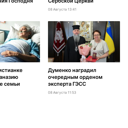
ия Господня
Сербской Церкви
08 Августа 13:41
истианке
Думенко наградил
таназию
очередным орденом
е семьи
эксперта ГЭСС
08 Августа 11:53