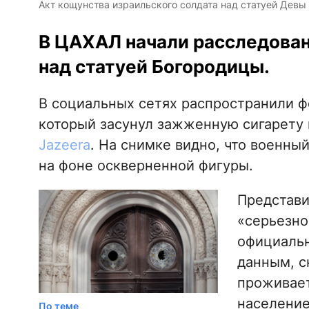
Акт кощунства израильского солдата над статуей Девы
В ЦАХАЛ начали расследован
над статуей Богородицы.
В социальных сетях распространили 
который засунул зажженную сигарету 
Jazeera
. На снимке видно, что военны
на фоне оскверненной фигуры.
Представи
«серьезно
официальн
данным, с
проживае
население
По теме