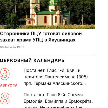
Сторонники ПЦУ готовят силовой
захват храма УПЦ в Якушинцах
08 Августа 19:07
ЦЕРКОВНЫЙ КАЛЕНДАРЬ
9
Поста нет. Глас 1-й. Вмч. и
целителя Пантелеи́мона (305).
прп. Ге́рмана Аляскинского
АВГУСТА
(прославление 1970). Блж.
8
Поста нет. Глас 8-й. Сщмчч.
Николая Кочанова, Христа
Ермола́я, Ерми́ппа и Ермокра́та,
ради...
иереев Никомидийских (ок.