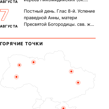
АВГУСТА
305). Прп. Моисе́я У́грина,
7
Постный день. Глас 8-й. Успение
Печерского, в Ближних
праведной Анны, матери
пещерах...
Пресвятой Богородицы. свв. жен
АВГУСТА
Олимпиа́ды, диаконисы (409) и
прп. Евпракси́и девы,...
ГОРЯЧИЕ ТОЧКИ