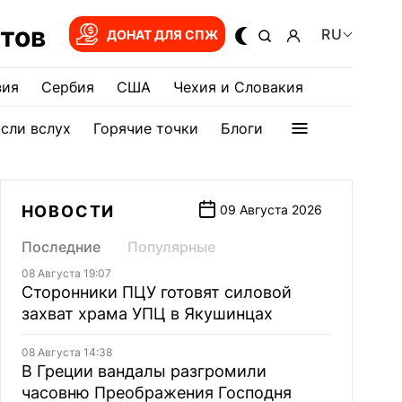
тов
RU
ДОНАТ ДЛЯ СПЖ
зия
Сербия
США
Чехия и Словакия
сли вслух
Горячие точки
Блоги
НОВОСТИ
09 Августа 2026
Последние
Популярные
08 Августа 19:07
Сторонники ПЦУ готовят силовой
захват храма УПЦ в Якушинцах
08 Августа 14:38
В Греции вандалы разгромили
часовню Преображения Господня