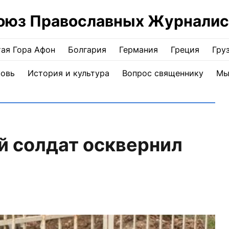
оюз Православных Журналис
ая Гора Афон
Болгария
Германия
Греция
Гру
ковь
История и культура
Вопрос священнику
Мы
й солдат осквернил