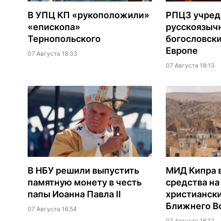
В УПЦ КП «рукоположили»
РПЦЗ учред
«епископа»
русскоязыч
Тернопольского
богословски
Европе
07 Августа 18:33
07 Августа 18:13
В НБУ решили выпустить
МИД Кипра 
памятную монету в честь
средства н
папы Иоанна Павла II
христианск
Ближнего В
07 Августа 16:54
07 Августа 16:12