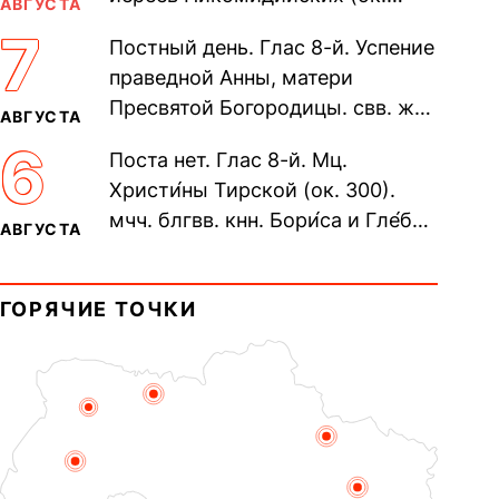
АВГУСТА
305). Прп. Моисе́я У́грина,
7
Постный день. Глас 8-й. Успение
Печерского, в Ближних
праведной Анны, матери
пещерах...
Пресвятой Богородицы. свв. жен
АВГУСТА
Олимпиа́ды, диаконисы (409) и
6
Поста нет. Глас 8-й. Мц.
прп. Евпракси́и девы,...
Христи́ны Тирской (ок. 300).
мчч. блгвв. кнн. Бори́са и Гле́ба,
АВГУСТА
во Святом Крещении Рома́на и
Дави́да (1015). Прп....
ГОРЯЧИЕ ТОЧКИ