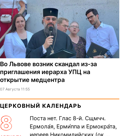
Во Львове возник скандал из-за
приглашения иерарха УПЦ на
открытие медцентра
07 Августа 11:55
ЦЕРКОВНЫЙ КАЛЕНДАРЬ
8
Поста нет. Глас 8-й. Сщмчч.
Ермола́я, Ерми́ппа и Ермокра́та,
иереев Никомидийских (ок.