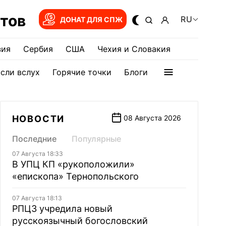
тов
RU
ДОНАТ ДЛЯ СПЖ
зия
Сербия
США
Чехия и Словакия
сли вслух
Горячие точки
Блоги
НОВОСТИ
08 Августа 2026
Последние
Популярные
07 Августа 18:33
В УПЦ КП «рукоположили»
«епископа» Тернопольского
07 Августа 18:13
РПЦЗ учредила новый
русскоязычный богословский