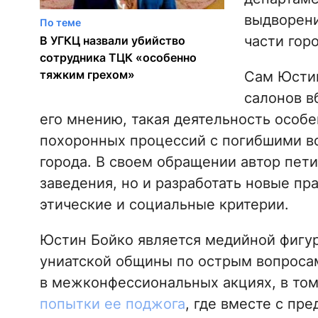
выдворени
По теме
части горо
В УГКЦ назвали убийство
сотрудника ТЦК «особенно
тяжким грехом»
Сам Юстин
салонов в
его мнению, такая деятельность особ
похоронных процессий с погибшими в
города. В своем обращении автор пети
заведения, но и разработать новые пр
этические и социальные критерии.
Юстин Бойко является медийной фигур
униатской общины по острым вопросам
в межконфессиональных акциях, в то
попытки ее поджога
, где вместе с пр