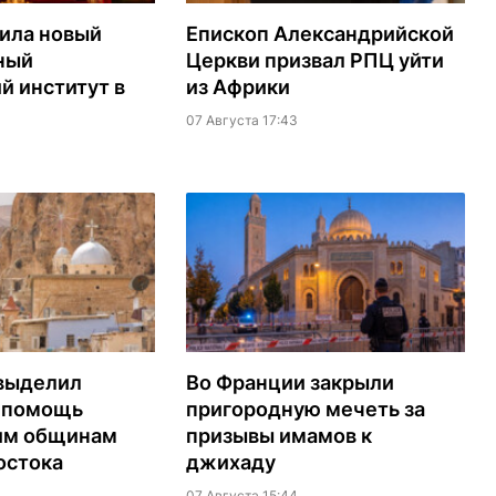
ила новый
Епископ Александрийской
ный
Церкви призвал РПЦ уйти
й институт в
из Африки
07 Августа 17:43
выделил
Во Франции закрыли
а помощь
пригородную мечеть за
им общинам
призывы имамов к
остока
джихаду
07 Августа 15:44