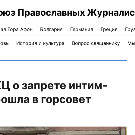
оюз Православных Журналис
ая Гора Афон
Болгария
Германия
Греция
Гру
ковь
История и культура
Вопрос священнику
Мы
Ц о запрете интим-
рошла в горсовет