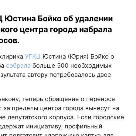
 Юстина Бойко об удалении
кого центра города набрала
осов.
 клирика
УГКЦ
Юстина (Юрия) Бойко о
ва
собрала
больше 500 необходимых
зультата автору потребовалось двое
закону, теперь обращение о переносе
т за пределы центра города вынесут на
е депутатского корпуса. Если городские
ддержат инициативу, профильный
нт подготовит «дорожную карту» для