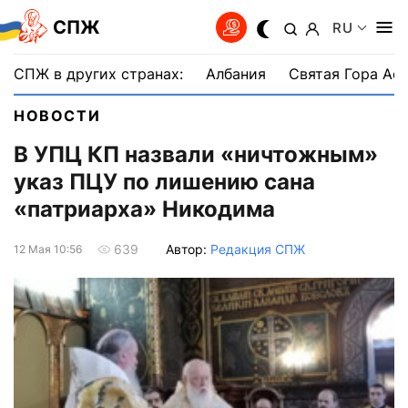
СПЖ
RU
СПЖ в других странах:
Албания
Святая Гора Аф
НОВОСТИ
В УПЦ КП назвали «ничтожным»
указ ПЦУ по лишению сана
«патриарха» Никодима
Автор:
Редакция СПЖ
639
12 Мая 10:56