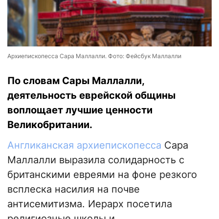
Архиепископесса Сара Маллалли. Фото: Фейсбук Маллалли
По словам Сары Маллалли,
деятельность еврейской общины
воплощает лучшие ценности
Великобритании.
Англиканская архиепископесса
Сара
Маллалли выразила солидарность с
британскими евреями на фоне резкого
всплеска насилия на почве
антисемитизма. Иерарх посетила
религиозные школы и