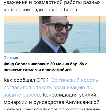
уважения и совместной работы разных
конфессий ради общего блага.
По теме
Фонд Сороса направит 30 млн на борьбу с
антисемитизмом и исламофобией
Как сообщал СПЖ,
Британский король
согласился опекать организацию по
защите евреев
. Консолидация усилий
монархии и руководства Англиканской
церкви свидетельствует о стремлении