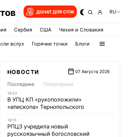
тов
RU
ДОНАТ ДЛЯ СПЖ
зия
Сербия
США
Чехия и Словакия
сли вслух
Горячие точки
Блоги
НОВОСТИ
07 Августа 2026
Последние
Популярные
18:33
В УПЦ КП «рукоположили»
«епископа» Тернопольского
18:13
РПЦЗ учредила новый
русскоязычный богословский