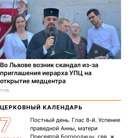
Во Львове возник скандал из-за
приглашения иерарха УПЦ на
открытие медцентра
11:55
ЦЕРКОВНЫЙ КАЛЕНДАРЬ
7
Постный день. Глас 8-й. Успение
праведной Анны, матери
Пресвятой Богородицы. свв. жен