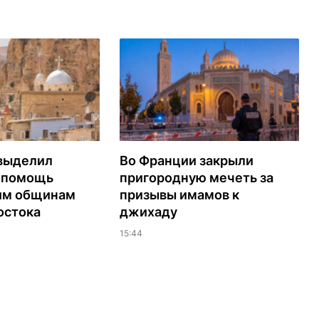
выделил
Во Франции закрыли
а помощь
пригородную мечеть за
им общинам
призывы имамов к
остока
джихаду
15:44