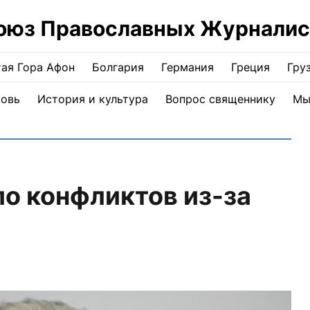
оюз Православных Журналис
ая Гора Афон
Болгария
Германия
Греция
Гру
ковь
История и культура
Вопрос священнику
Мы
ло конфликтов из-за