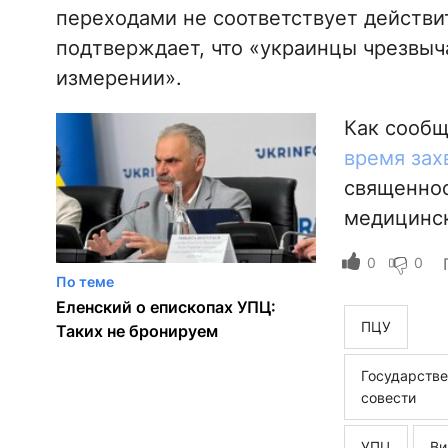
переходами не соответствует действи
подтверждает, что «украинцы чрезвыч
измерении».
Как сооб
время зах
священнос
медицинс
0
0
По теме
Еленский о епископах УПЦ:
ПЦУ
Таких не бронируем
Государстве
совести
УПЦ
Ви