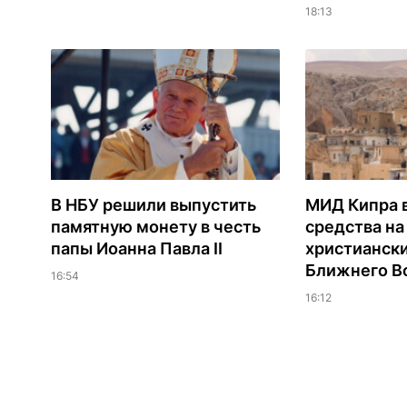
18:13
В НБУ решили выпустить
МИД Кипра 
памятную монету в честь
средства н
папы Иоанна Павла II
христианск
Ближнего В
16:54
16:12