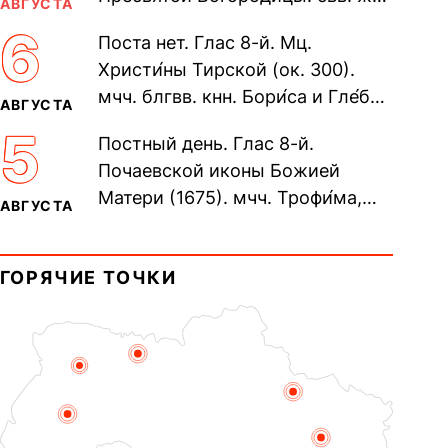
АВГУСТА
Олимпиа́ды, диаконисы (409) и
6
Поста нет. Глас 8-й. Мц.
прп. Евпракси́и девы,...
Христи́ны Тирской (ок. 300).
мчч. блгвв. кнн. Бори́са и Гле́ба,
АВГУСТА
во Святом Крещении Рома́на и
5
Постный день. Глас 8-й.
Дави́да (1015). Прп....
Почаевской иконы Божией
Матери (1675). мчч. Трофи́ма,
АВГУСТА
Фео́фила и с ними 13-ти
мучеников (284–305). прав.
ГОРЯЧИЕ ТОЧКИ
воина Фео́дора...