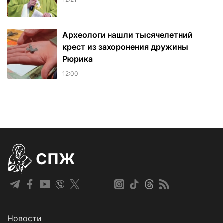
Археологи нашли тысячелетний
крест из захоронения дружины
Рюрика
12:00
СПЖ
Новости