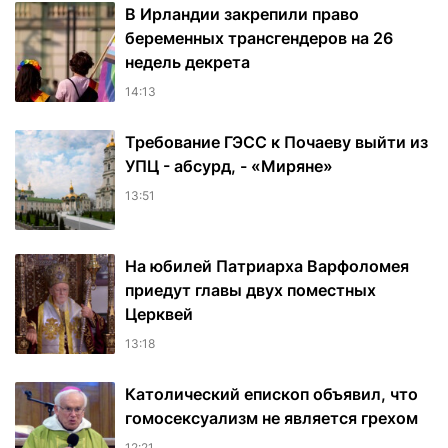
В Ирландии закрепили право
беременных трансгендеров на 26
недель декрета
14:13
Требование ГЭСС к Почаеву выйти из
УПЦ - абсурд, - «Миряне»
13:51
На юбилей Патриарха Варфоломея
приедут главы двух поместных
Церквей
13:18
Католический епископ объявил, что
гомосексуализм не является грехом
12:21