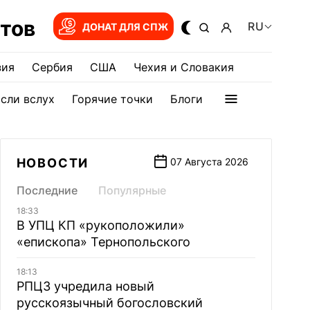
тов
RU
ДОНАТ ДЛЯ СПЖ
зия
Сербия
США
Чехия и Словакия
сли вслух
Горячие точки
Блоги
НОВОСТИ
07 Августа 2026
Последние
Популярные
18:33
В УПЦ КП «рукоположили»
«епископа» Тернопольского
18:13
РПЦЗ учредила новый
русскоязычный богословский