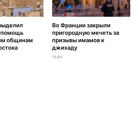
выделил
Во Франции закрыли
а помощь
пригородную мечеть за
им общинам
призывы имамов к
остока
джихаду
15:44