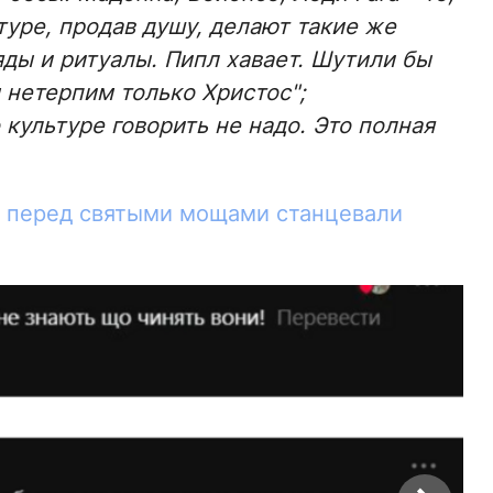
туре, продав душу, делают такие же
ды и ритуалы. Пипл хавает. Шутили бы
 нетерпим только Христос";
 культуре говорить не надо. Это полная
а перед святыми мощами станцевали