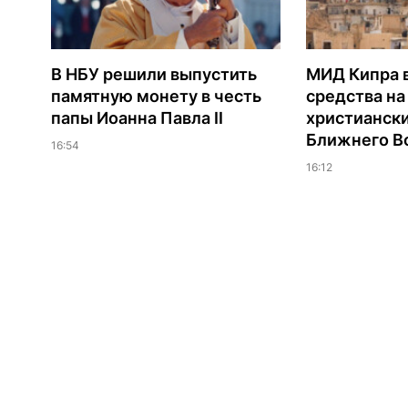
В НБУ решили выпустить
МИД Кипра 
памятную монету в честь
средства н
папы Иоанна Павла II
христианск
Ближнего В
16:54
16:12