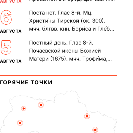
АВГУСТА
Олимпиа́ды, диаконисы (409) и
6
Поста нет. Глас 8-й. Мц.
прп. Евпракси́и девы,...
Христи́ны Тирской (ок. 300).
мчч. блгвв. кнн. Бори́са и Гле́ба,
АВГУСТА
во Святом Крещении Рома́на и
5
Постный день. Глас 8-й.
Дави́да (1015). Прп....
Почаевской иконы Божией
Матери (1675). мчч. Трофи́ма,
АВГУСТА
Фео́фила и с ними 13-ти
мучеников (284–305). прав.
ГОРЯЧИЕ ТОЧКИ
воина Фео́дора...