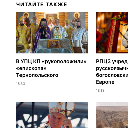
ЧИТАЙТЕ ТАКЖЕ
В УПЦ КП «рукоположили»
РПЦЗ учред
«епископа»
русскоязыч
Тернопольского
богословски
Европе
18:33
18:13