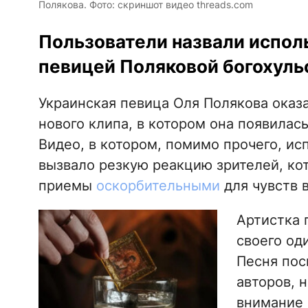
Полякова. Фото: скриншот видео threads.com
Пользователи назвали испол
певицей Поляковой богохуль
Украинская певица Оля Полякова оказа
нового клипа, в котором она появилась
Видео, в котором, помимо прочего, ис
вызвало резкую реакцию зрителей, к
приемы
оскорбительными
для чувств 
Артистка 
своего од
Песня пос
авторов, н
внимание