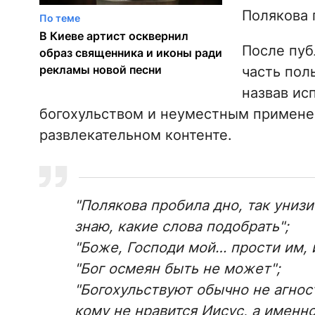
Полякова 
По теме
В Киеве артист осквернил
После пуб
образ священника и иконы ради
рекламы новой песни
часть пол
назвав ис
богохульством и неуместным примене
развлекательном контенте.
"Полякова пробила дно, так унизи
знаю, какие слова подобрать";
"Боже, Господи мой… прости им, и
"Бог осмеян быть не может";
"Богохульствуют обычно не агнос
кому не нравится Иисус, а именно