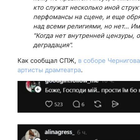
кто служат несколько иной струк
перфомансы на сцене, и еще обря
над всеми религиями, но нет… Им
"Когда нет внутренней цензуры, о
деградация
".
Как сообщал СПЖ,
в соборе Чернигов
артисты драмтеатра
.