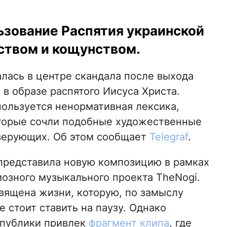
ьзование Распятия украинской
ством и кощунством.
лась в центре скандала после выхода
 в образе распятого Иисуса Христа.
пользуется ненормативная лексика,
оторые сочли подобные художественные
верующих. Об этом сообщает
Telegraf
.
представила новую композицию в рамках
иозного музыкального проекта TheNogi.
вящена жизни, которую, по замыслу
е стоит ставить на паузу. Однако
 публики привлек
фрагмент клипа
, где