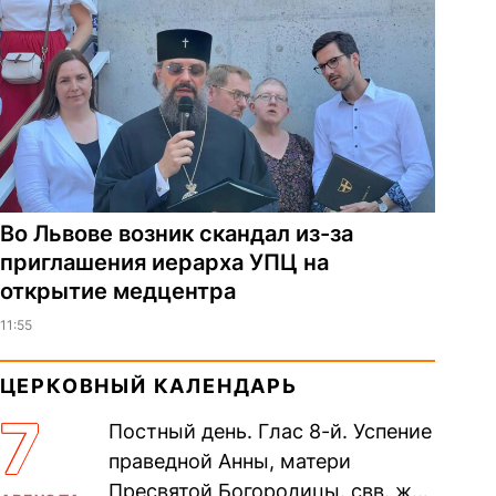
Во Львове возник скандал из-за
приглашения иерарха УПЦ на
открытие медцентра
11:55
ЦЕРКОВНЫЙ КАЛЕНДАРЬ
7
Постный день. Глас 8-й. Успение
праведной Анны, матери
Пресвятой Богородицы. свв. жен