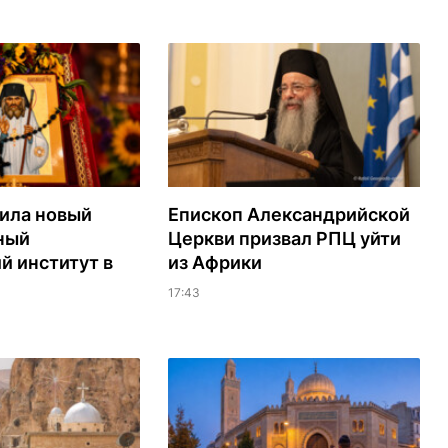
ила новый
Епископ Александрийской
ный
Церкви призвал РПЦ уйти
й институт в
из Африки
17:43