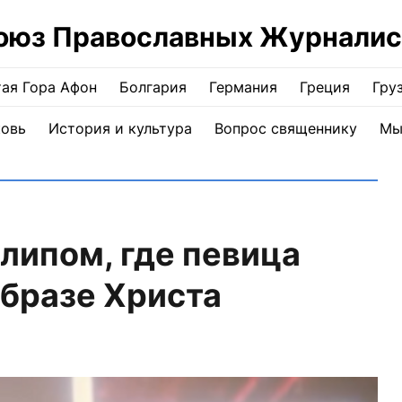
оюз Православных Журналис
ая Гора Афон
Болгария
Германия
Греция
Гру
ковь
История и культура
Вопрос священнику
Мы
клипом, где певица
образе Христа