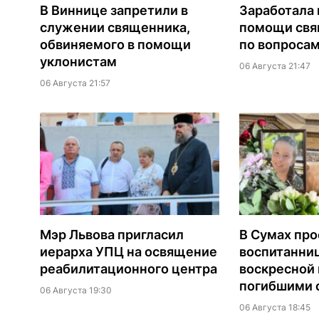
В Виннице запретили в
Заработала 
служении священника,
помощи св
обвиняемого в помощи
по вопроса
уклонистам
06 Августа 21:47
06 Августа 21:57
Мэр Львова пригласил
В Сумах про
иерарха УПЦ на освящение
воспитанни
реабилитационного центра
воскресной
погибшими о
06 Августа 19:30
06 Августа 18:45