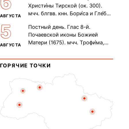
6
Христи́ны Тирской (ок. 300).
мчч. блгвв. кнн. Бори́са и Гле́ба,
АВГУСТА
во Святом Крещении Рома́на и
5
Постный день. Глас 8-й.
Дави́да (1015). Прп....
Почаевской иконы Божией
Матери (1675). мчч. Трофи́ма,
АВГУСТА
Фео́фила и с ними 13-ти
мучеников (284–305). прав.
ГОРЯЧИЕ ТОЧКИ
воина Фео́дора...