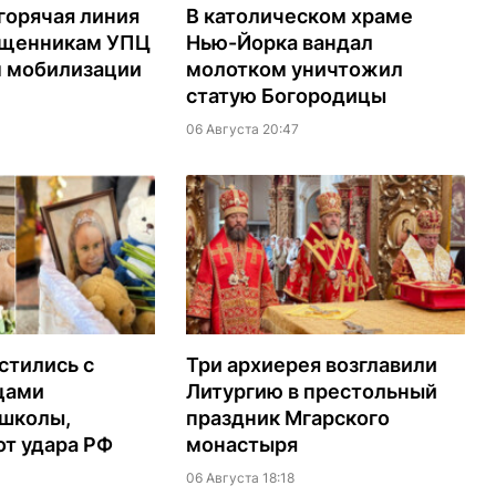
горячая линия
В католическом храме
ященникам УПЦ
Нью-Йорка вандал
м мобилизации
молотком уничтожил
статую Богородицы
06 Августа 20:47
стились с
Три архиерея возглавили
цами
Литургию в престольный
 школы,
праздник Мгарского
т удара РФ
монастыря
06 Августа 18:18