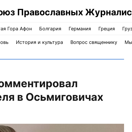
оюз Православных Журналис
ая Гора Афон
Болгария
Германия
Греция
Гру
ковь
История и культура
Вопрос священнику
Мы
комментировал
ля в Осьмиговичах