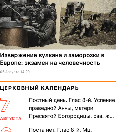
Извержение вулкана и заморозки в
Европе: экзамен на человечность
06 Августа 14:20
ЦЕРКОВНЫЙ КАЛЕНДАРЬ
7
Постный день. Глас 8-й. Успение
праведной Анны, матери
Пресвятой Богородицы. свв. жен
АВГУСТА
Олимпиа́ды, диаконисы (409) и
Поста нет. Глас 8-й. Мц.
прп. Евпракси́и девы,...