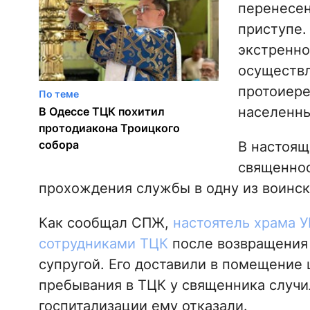
перенесе
приступе.
экстренн
осуществл
протоиере
По теме
населенны
В Одессе ТЦК похитил
протодиакона Троицкого
собора
В настоящ
священнос
прохождения службы в одну из воинск
Как сообщал СПЖ,
настоятель храма 
сотрудниками ТЦК
после возвращения 
супругой. Его доставили в помещение
пребывания в ТЦК у священника случи
госпитализации ему отказали.