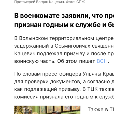
Протоиерей Богдан Кацевич. Фото: СПЖ
В военкомате заявили, что п
признан годным к службе и б
В Волынском территориальном центре 
задержанный в Осьмиговичах священ
Кацевич подлежал призыву и после п
воинскую часть. Об этом пишет
ВСН
.
По словам пресс-офицера Ульяны Крав
для проверки документов, а согласно 
как подлежащий призыву. В ТЦК также
комиссия признала его годным к служ
Также в Т