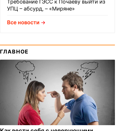
Требование ГЭСС к Почаеву выйти из
УПЦ – абсурд, – «Миряне»
Все новости
ГЛАВНОЕ
Как вести себя с неверующими