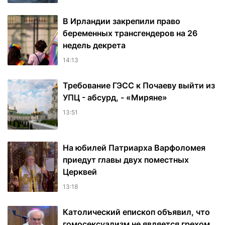
В Ирландии закрепили право
беременных трансгендеров на 26
недель декрета
14:13
Требование ГЭСС к Почаеву выйти из
УПЦ - абсурд, - «Миряне»
13:51
На юбилей Патриарха Варфоломея
приедут главы двух поместных
Церквей
13:18
Католический епископ объявил, что
гомосексуализм не является грехом