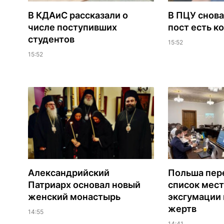
В КДАиС рассказали о
В ПЦУ снова
числе поступивших
пост есть к
студентов
15:52
15:52
Александрийский
Польша пер
Патриарх основал новый
список мест
женский монастырь
эксгумации 
жертв
14:55
14:41