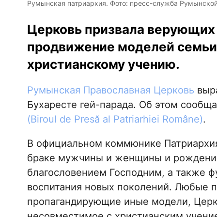
Румынская патриархия. Фото: пресс-служба Румынско
Церковь призвала верующих 
продвижение моделей семьи
христианскому учению.
Румынская Православная Церковь
выра
Бухаресте гей-парада. Об этом сообщ
(Biroul de Presă al Patriarhiei Române)
.
В официальном коммюнике Патриархия 
браке мужчины и женщины и рождении
благословением Господним, а также 
воспитания новых поколений. Любые 
пропагандирующие иные модели, Церк
несовместимое с христианским учени