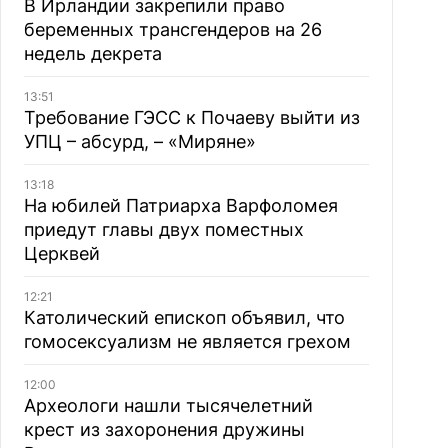
В Ирландии закрепили право
беременных трансгендеров на 26
недель декрета
13:51
Требование ГЭСС к Почаеву выйти из
УПЦ – абсурд, – «Миряне»
13:18
На юбилей Патриарха Варфоломея
приедут главы двух поместных
Церквей
12:21
Католический епископ объявил, что
гомосексуализм не является грехом
12:00
Археологи нашли тысячелетний
крест из захоронения дружины