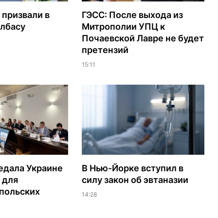
 призвали в
ГЭСС: После выхода из
олбасу
Митрополии УПЦ к
Почаевской Лавре не будет
претензий
15:11
едала Украине
В Нью-Йорке вступил в
 для
силу закон об эвтаназии
польских
14:28