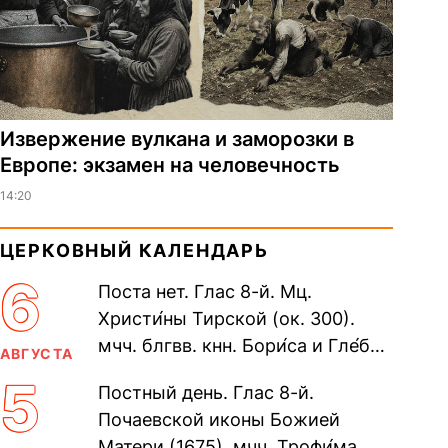
Извержение вулкана и заморозки в
Европе: экзамен на человечность
14:20
ЦЕРКОВНЫЙ КАЛЕНДАРЬ
6
Поста нет. Глас 8-й. Мц.
Христи́ны Тирской (ок. 300).
мчч. блгвв. кнн. Бори́са и Гле́ба,
АВГУСТА
во Святом Крещении Рома́на и
5
Постный день. Глас 8-й.
Дави́да (1015). Прп....
Почаевской иконы Божией
Матери (1675). мчч. Трофи́ма,