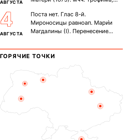
АВГУСТА
Фео́фила и с ними 13-ти
4
Поста нет. Глас 8-й.
мучеников (284–305). прав.
Мироносицы равноап. Мари́и
воина Фео́дора...
Магдалины (I). Перенесение
АВГУСТА
мощей сщмч. Фо́ки, епископа
Синопского (403–404). Прп.
ГОРЯЧИЕ ТОЧКИ
Корни́лия...