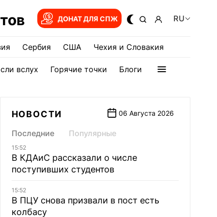
тов
RU
ДОНАТ ДЛЯ СПЖ
зия
Сербия
США
Чехия и Словакия
сли вслух
Горячие точки
Блоги
НОВОСТИ
06 Августа 2026
Последние
Популярные
15:52
В КДАиС рассказали о числе
поступивших студентов
15:52
В ПЦУ снова призвали в пост есть
колбасу