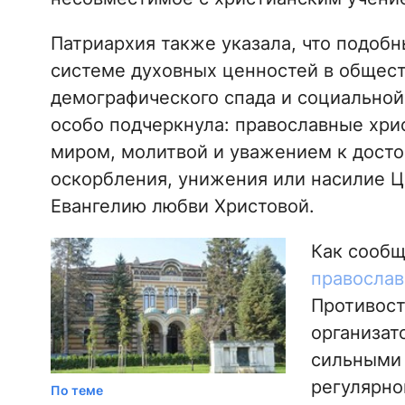
Патриархия также указала, что подобн
системе духовных ценностей в общес
демографического спада и социальной
особо подчеркнула: православные хри
миром, молитвой и уважением к досто
оскорбления, унижения или насилие Ц
Евангелию любви Христовой.
Как сооб
православ
Противост
организат
сильными 
регулярно
По теме