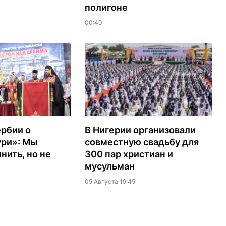
полигоне
00:40
рбии о
В Нигерии организовали
ури»: Мы
совместную свадьбу для
ить, но не
300 пар христиан и
мусульман
05 Августа 19:45