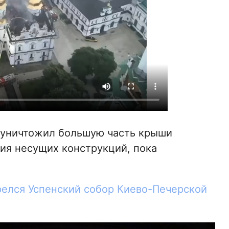
 уничтожил большую часть крыши
ния несущих конструкций, пока
орелся Успенский собор Киево-Печерской