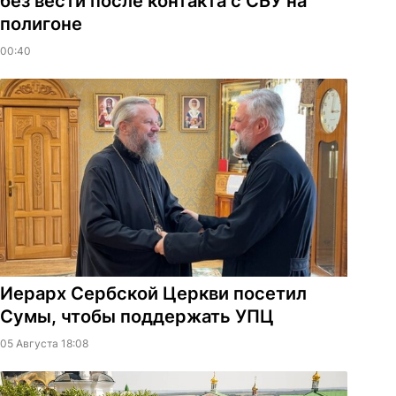
без вести после контакта с СБУ на
полигоне
00:40
Иерарх Сербской Церкви посетил
Сумы, чтобы поддержать УПЦ
05 Августа 18:08