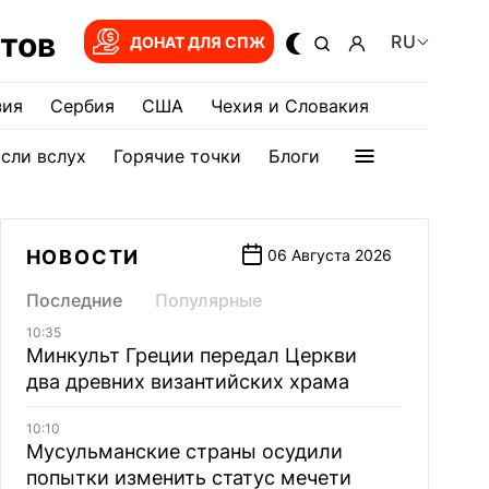
тов
RU
ДОНАТ ДЛЯ СПЖ
зия
Сербия
США
Чехия и Словакия
сли вслух
Горячие точки
Блоги
НОВОСТИ
06 Августа 2026
Последние
Популярные
10:35
Минкульт Греции передал Церкви
два древних византийских храма
10:10
Мусульманские страны осудили
попытки изменить статус мечети