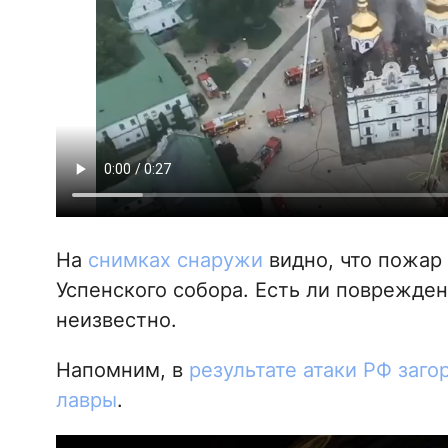
На
снимках снаружи
видно, что пожар
Успенского собора. Есть ли поврежде
неизвестно.
Напомним, в
результате атаки РФ заг
лавры
.