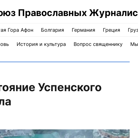
оюз Православных Журналис
ая Гора Афон
Болгария
Германия
Греция
Гру
ковь
История и культура
Вопрос священнику
Мы
тояние Успенского
ла