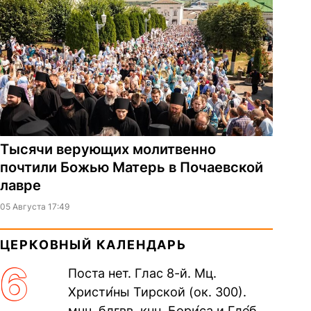
Тысячи верующих молитвенно
почтили Божью Матерь в Почаевской
лавре
05 Августа 17:49
ЦЕРКОВНЫЙ КАЛЕНДАРЬ
6
Поста нет. Глас 8-й. Мц.
Христи́ны Тирской (ок. 300).
мчч. блгвв. кнн. Бори́са и Гле́ба,