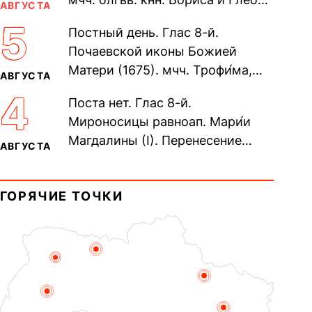
АВГУСТА
во Святом Крещении Рома́на и
5
Постный день. Глас 8-й.
Дави́да (1015). Прп....
Почаевской иконы Божией
Матери (1675). мчч. Трофи́ма,
АВГУСТА
Фео́фила и с ними 13-ти
4
Поста нет. Глас 8-й.
мучеников (284–305). прав.
Мироносицы равноап. Мари́и
воина Фео́дора...
Магдалины (I). Перенесение
АВГУСТА
мощей сщмч. Фо́ки, епископа
Синопского (403–404). Прп.
ГОРЯЧИЕ ТОЧКИ
Корни́лия...