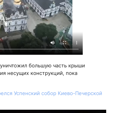
 уничтожил большую часть крыши
ния несущих конструкций, пока
орелся Успенский собор Киево-Печерской