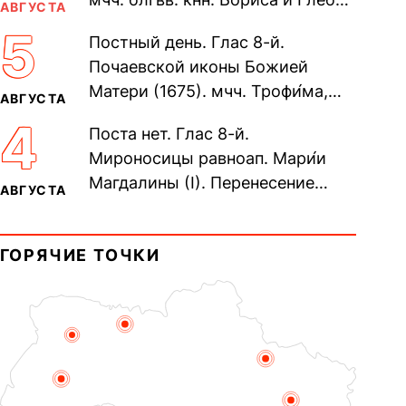
АВГУСТА
во Святом Крещении Рома́на и
5
Постный день. Глас 8-й.
Дави́да (1015). Прп....
Почаевской иконы Божией
Матери (1675). мчч. Трофи́ма,
АВГУСТА
Фео́фила и с ними 13-ти
4
Поста нет. Глас 8-й.
мучеников (284–305). прав.
Мироносицы равноап. Мари́и
воина Фео́дора...
Магдалины (I). Перенесение
АВГУСТА
мощей сщмч. Фо́ки, епископа
Синопского (403–404). Прп.
ГОРЯЧИЕ ТОЧКИ
Корни́лия...