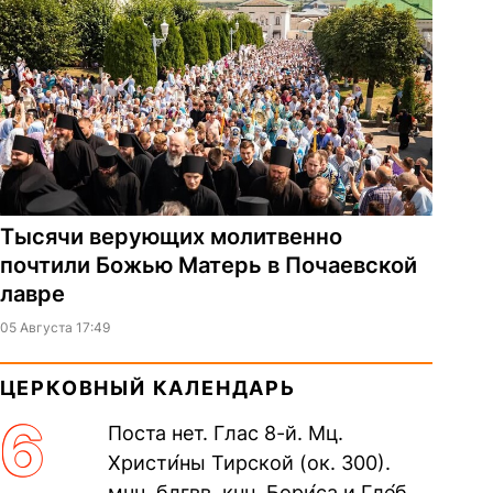
Тысячи верующих молитвенно
почтили Божью Матерь в Почаевской
лавре
05 Августа 17:49
ЦЕРКОВНЫЙ КАЛЕНДАРЬ
6
Поста нет. Глас 8-й. Мц.
Христи́ны Тирской (ок. 300).
мчч. блгвв. кнн. Бори́са и Гле́ба,