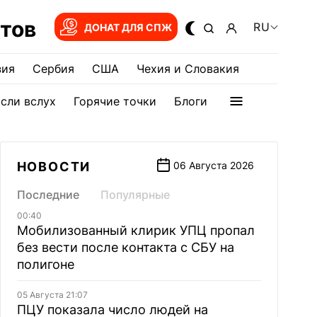
тов
RU
ДОНАТ ДЛЯ СПЖ
зия
Сербия
США
Чехия и Словакия
сли вслух
Горячие точки
Блоги
НОВОСТИ
06 Августа 2026
Последние
Популярные
00:40
Мобилизованный клирик УПЦ пропал
без вести после контакта с СБУ на
полигоне
05 Августа 21:07
ПЦУ показала число людей на