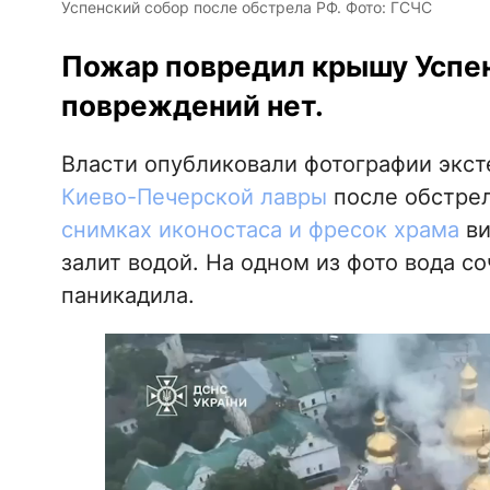
Успенский собор после обстрела РФ. Фото: ГСЧС
Пожар повредил крышу Успен
повреждений нет.
Власти опубликовали фотографии экст
Киево-Печерской лавры
после обстрела
снимках иконостаса и фресок храма
ви
залит водой. На одном из фото вода с
паникадила.