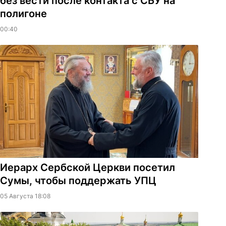
без вести после контакта с СБУ на
полигоне
00:40
Иерарх Сербской Церкви посетил
Сумы, чтобы поддержать УПЦ
05 Августа 18:08