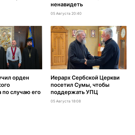
ненавидеть
05 Августа 20:40
учил орден
Иерарх Сербской Церкви
кого
посетил Сумы, чтобы
 по случаю его
поддержать УПЦ
05 Августа 18:08