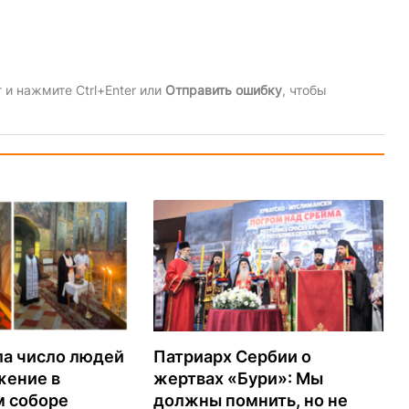
и нажмите Ctrl+Enter или
Отправить ошибку
, чтобы
ла число людей
Патриарх Сербии о
жение в
жертвах «Бури»: Мы
м соборе
должны помнить, но не