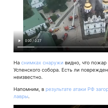
На
снимках снаружи
видно, что пожар
Успенского собора. Есть ли поврежде
неизвестно.
Напомним, в
результате атаки РФ заг
лавры
.