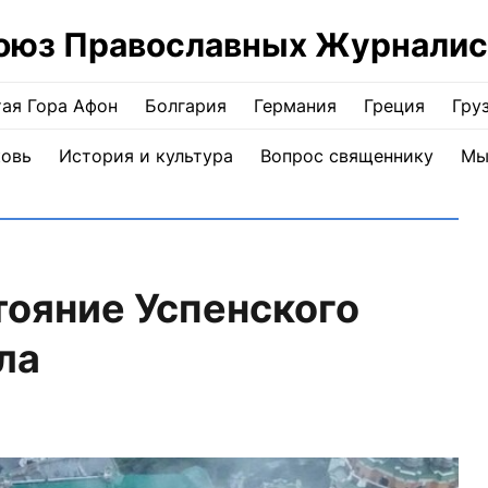
оюз Православных Журналис
ая Гора Афон
Болгария
Германия
Греция
Гру
ковь
История и культура
Вопрос священнику
Мы
тояние Успенского
ла