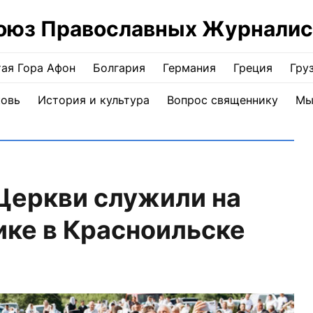
оюз Православных Журналис
ая Гора Афон
Болгария
Германия
Греция
Гру
ковь
История и культура
Вопрос священнику
Мы
Церкви служили на
ке в Красноильске