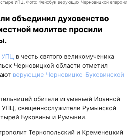
стыре УПЦ. Фото: Фейсбук верующих Черновицкой епархии
ли объединил духовенство
вместной молитве просили
ы.
ь
УПЦ
в честь святого великомученика
льск Черновицкой области отметил
щают
верующие Черновицко-Буковинской
ятельницей обители игуменьей Иоанной
хи УПЦ, священнослужители Румынской
стырей Буковины и Румынии.
трополит Тернопольский и Кременецкий