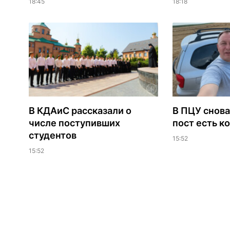
18:45
18:18
В КДАиС рассказали о
В ПЦУ снова
числе поступивших
пост есть к
студентов
15:52
15:52