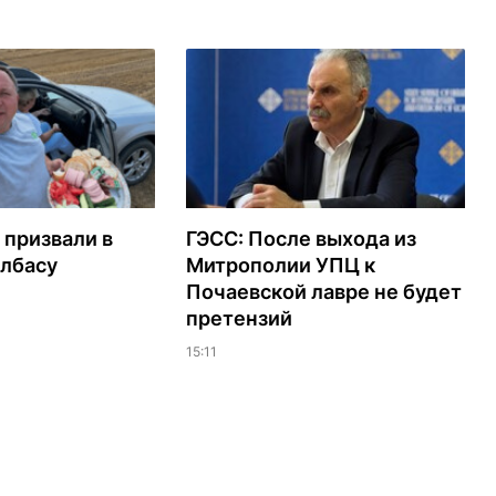
 призвали в
ГЭСС: После выхода из
олбасу
Митрополии УПЦ к
Почаевской лавре не будет
претензий
15:11