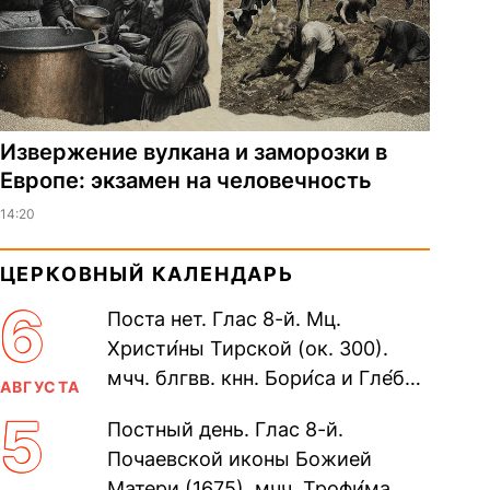
Извержение вулкана и заморозки в
Европе: экзамен на человечность
14:20
ЦЕРКОВНЫЙ КАЛЕНДАРЬ
6
Поста нет. Глас 8-й. Мц.
Христи́ны Тирской (ок. 300).
мчч. блгвв. кнн. Бори́са и Гле́ба,
АВГУСТА
во Святом Крещении Рома́на и
5
Постный день. Глас 8-й.
Дави́да (1015). Прп....
Почаевской иконы Божией
Матери (1675). мчч. Трофи́ма,