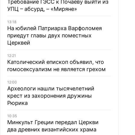
Требование ГЭСС к Почаеву выйти из
УПЦ – абсурд, – «Миряне»
13:18
На юбилей Патриарха Варфоломея
приедут главы двух поместных
Церквей
12:21
Католический епископ объявил, что
гомосексуализм не является грехом
12:00
Археологи нашли тысячелетний
крест из захоронения дружины
Рюрика
10:35
Минкульт Греции передал Церкви
два древних византийских храма