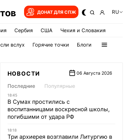
тов
RU
ДОНАТ ДЛЯ СПЖ
зия
Сербия
США
Чехия и Словакия
сли вслух
Горячие точки
Блоги
НОВОСТИ
06 Августа 2026
Последние
Популярные
18:45
В Сумах простились с
воспитанницами воскресной школы,
погибшими от удара РФ
18:18
Три архиерея возглавили Литургию в