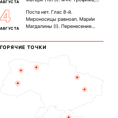
АВГУСТА
Фео́фила и с ними 13-ти
4
Поста нет. Глас 8-й.
мучеников (284–305). прав.
Мироносицы равноап. Мари́и
воина Фео́дора...
Магдалины (I). Перенесение
АВГУСТА
мощей сщмч. Фо́ки, епископа
Синопского (403–404). Прп.
ГОРЯЧИЕ ТОЧКИ
Корни́лия...