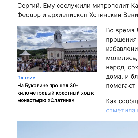
Сергий. Ему сослужили митрополит К
Феодор и архиепископ Хотинский Вен
Во время 
прошения 
избавлени
молились,
народ, сох
дома, и б
По теме
помогают
На Буковине прошел 30-
километровый крестный ход к
монастырю «Слатина»
Как сооб
отметила 