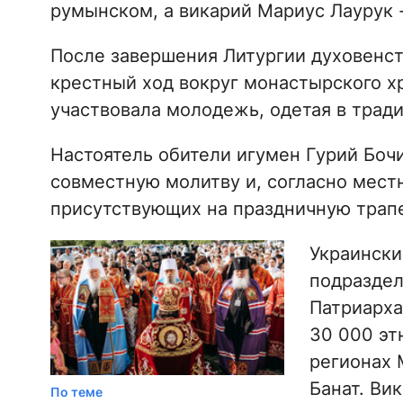
румынском, а викарий Мариус Лаурук -
После завершения Литургии духовенс
крестный ход вокруг монастырского х
участвовала молодежь, одетая в тра
Настоятель обители игумен Гурий Боч
совместную молитву и, согласно мест
присутствующих на праздничную трапе
Украински
подраздел
Патриарха
30 000 эт
регионах 
Банат. Ви
По теме