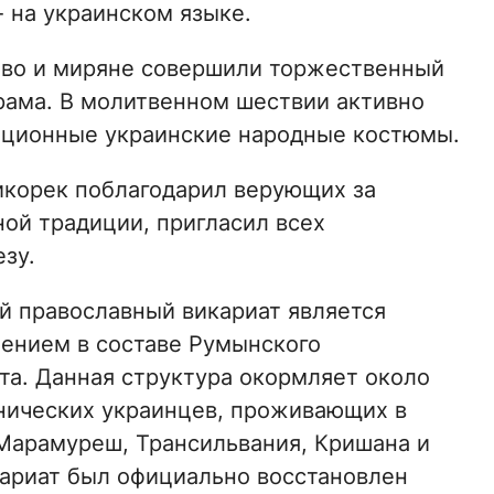
 на украинском языке.
тво и миряне совершили торжественный
рама. В молитвенном шествии активно
диционные украинские народные костюмы.
икорек поблагодарил верующих за
ной традиции, пригласил всех
зу.
й православный викариат является
ением в составе Румынского
та. Данная структура окормляет около
нических украинцев, проживающих в
Марамуреш, Трансильвания, Кришана и
кариат был официально восстановлен