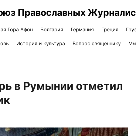
оюз Православных Журналис
ая Гора Афон
Болгария
Германия
Греция
Гру
ковь
История и культура
Вопрос священнику
Мы
рь в Румынии отметил
ик