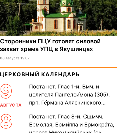
Сторонники ПЦУ готовят силовой
захват храма УПЦ в Якушинцах
08 Августа 19:07
ЦЕРКОВНЫЙ КАЛЕНДАРЬ
9
Поста нет. Глас 1-й. Вмч. и
целителя Пантелеи́мона (305).
прп. Ге́рмана Аляскинского
АВГУСТА
(прославление 1970). Блж.
8
Поста нет. Глас 8-й. Сщмчч.
Николая Кочанова, Христа
Ермола́я, Ерми́ппа и Ермокра́та,
ради...
иереев Никомидийских (ок.