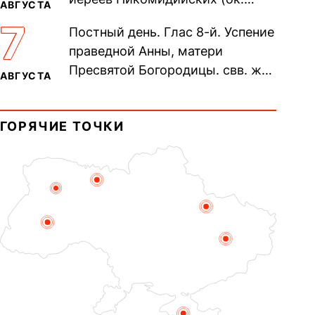
АВГУСТА
305). Прп. Моисе́я У́грина,
7
Постный день. Глас 8-й. Успение
Печерского, в Ближних
праведной Анны, матери
пещерах...
Пресвятой Богородицы. свв. жен
АВГУСТА
Олимпиа́ды, диаконисы (409) и
прп. Евпракси́и девы,...
ГОРЯЧИЕ ТОЧКИ