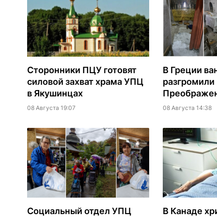
Сторонники ПЦУ готовят
В Греции ва
силовой захват храма УПЦ
разгромили
в Якушинцах
Преображен
08 Августа 19:07
08 Августа 14:38
Социальный отдел УПЦ
В Канаде хр