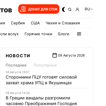
тов
RU
ДОНАТ ДЛЯ СПЖ
зия
Сербия
США
Чехия и Словакия
сли вслух
Горячие точки
Блоги
НОВОСТИ
09 Августа 2026
Последние
Популярные
08 Августа 19:07
Сторонники ПЦУ готовят силовой
захват храма УПЦ в Якушинцах
08 Августа 14:38
В Греции вандалы разгромили
часовню Преображения Господня