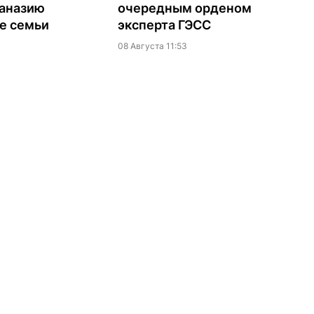
таназию
очередным орденом
е семьи
эксперта ГЭСС
08 Августа 11:53