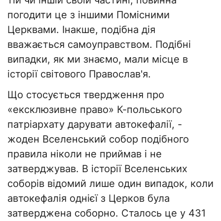
тій чи іншій своїй частині, повинна
погодити це з іншими Помісними
Церквами. Інакше, подібна дія
вважається самоуправством. Подібні
випадки, як ми знаємо, мали місце в
історії світового Православ'я.
Що стосується твердження про
«ексклюзивне право» К-польського
патріархату дарувати автокефалії, -
жоден Вселенський собор подібного
правила ніколи не приймав і не
затверджував. В історії Вселенських
соборів відомий лише один випадок, коли
автокефалія однієї з Церков була
затверджена соборно. Сталось це у 431