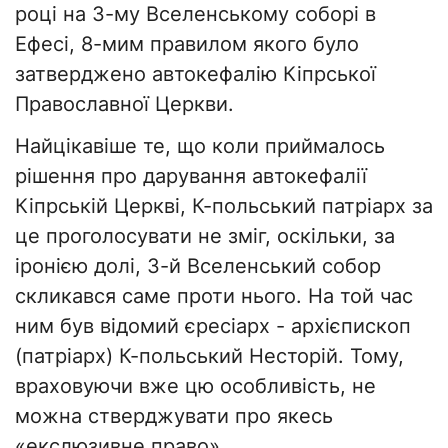
році на 3-му Вселенському соборі в
Ефесі, 8-мим правилом якого було
затверджено автокефалію Кіпрської
Православної Церкви.
Найцікавіше те, що коли приймалось
рішення про дарування автокефалії
Кіпрській Церкві, К-польський патріарх за
це проголосувати не зміг, оскільки, за
іронією долі, 3-й Вселенський собор
скликався саме проти нього. На той час
ним був відомий єресіарх - архієпископ
(патріарх) К-польський Несторій. Тому,
враховуючи вже цю особливість, не
можна стверджувати про якесь
«екслюзивне право».