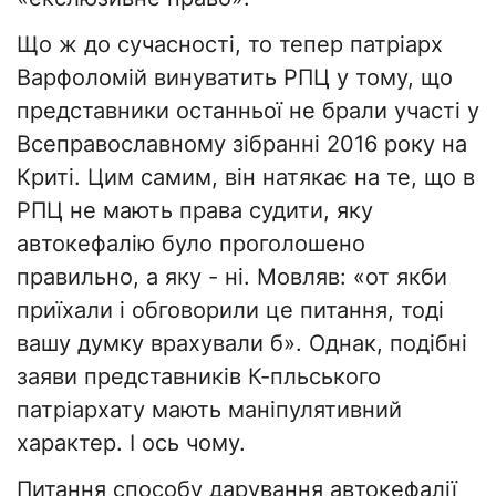
Що ж до сучасності, то тепер патріарх
Варфоломій винуватить РПЦ у тому, що
представники останньої не брали участі у
Всеправославному зібранні 2016 року на
Криті. Цим самим, він натякає на те, що в
РПЦ не мають права судити, яку
автокефалію було проголошено
правильно, а яку - ні. Мовляв: «от якби
приїхали і обговорили це питання, тоді
вашу думку врахували б». Однак, подібні
заяви представників К-пльського
патріархату мають маніпулятивний
характер. І ось чому.
Питання способу дарування автокефалії