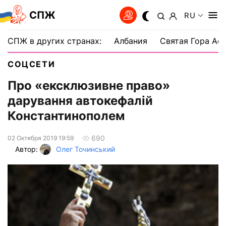
СПЖ
RU
СПЖ в других странах:
Албания
Святая Гора Аф
СОЦСЕТИ
Про «ексклюзивне право»
дарування автокефалій
Константинополем
690
02 Октября 2019 19:59
Автор:
Олег Точинський