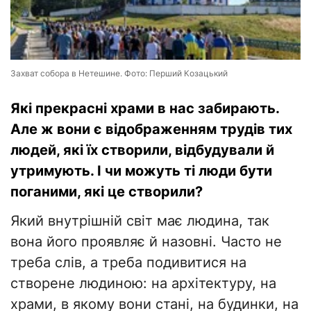
Захват собора в Нетешине. Фото: Перший Козацький
Які прекрасні храми в нас забирають.
Але ж вони є відображенням трудів тих
людей, які їх створили, відбудували й
утримують. І чи можуть ті люди бути
поганими, які це створили?
Який внутрішній світ має людина, так
вона його проявляє й назовні. Часто не
треба слів, а треба подивитися на
створене людиною: на архітектуру, на
храми, в якому вони стані, на будинки, на