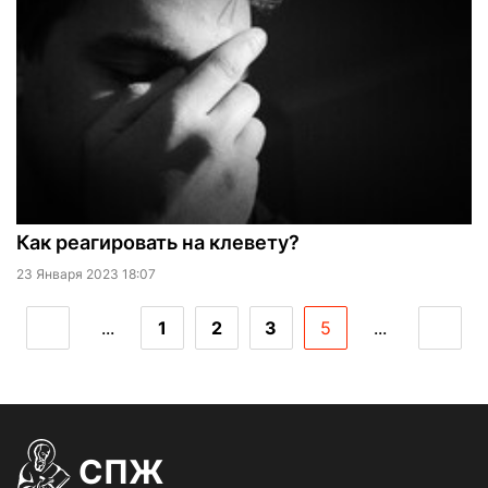
Как реагировать на клевету?
23 Января 2023 18:07
...
1
2
3
5
...
СПЖ