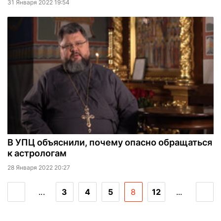
31 Января 2022 19:54
В УПЦ объяснили, почему опасно обращаться
к астрологам
28 Января 2022 20:27
...
3
4
5
8
12
...