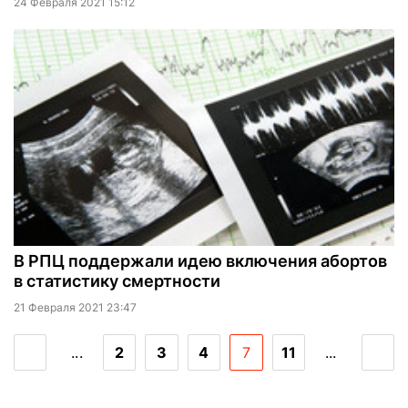
24 Февраля 2021 15:12
В РПЦ поддержали идею включения абортов
в статистику смертности
21 Февраля 2021 23:47
...
2
3
4
7
11
...