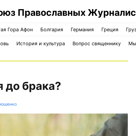
оюз Православных Журналис
ая Гора Афон
Болгария
Германия
Греция
Гру
ковь
История и культура
Вопрос священнику
Мы
 до брака?
тюшенко