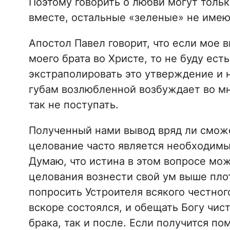
Поэтому говорить о любви могут толь
вместе, остальные «зеленые» не имеют
Апостол Павел говорит, что если мое 
моего брата во Христе, то не буду ес
экстраполировать это утверждение и 
губам возлюбленной возбуждает во мне
так не поступать.
Полученный нами вывод вряд ли сможет
целование часто является необходим
Думаю, что истина в этом вопросе мож
целования вознести свой ум выше пло
попросить Устроителя всякого честног
вскоре состоялся, и обещать Богу чис
брака, так и после. Если получится по