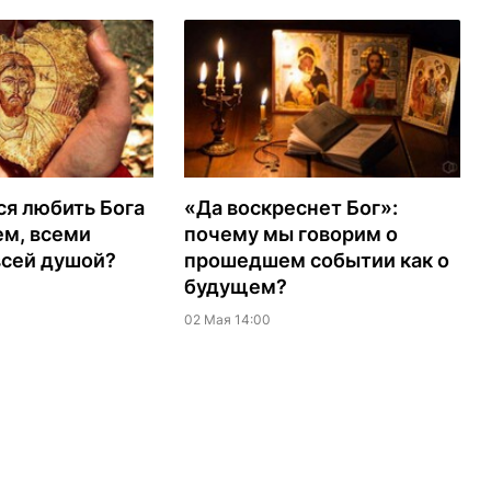
ся любить Бога
«Да воскреснет Бог»:
ем, всеми
почему мы говорим о
всей душой?
прошедшем событии как о
будущем?
02 Мая 14:00