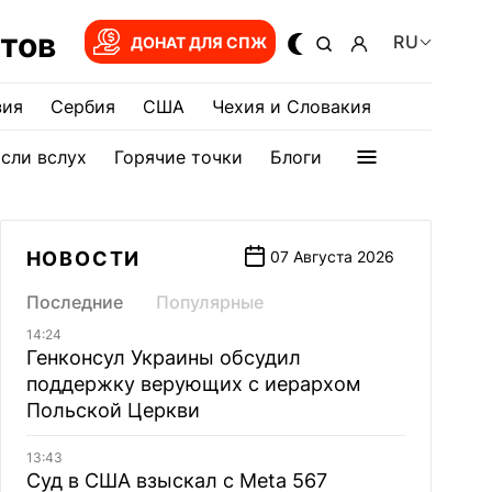
тов
RU
ДОНАТ ДЛЯ СПЖ
зия
Сербия
США
Чехия и Словакия
сли вслух
Горячие точки
Блоги
НОВОСТИ
07 Августа 2026
Последние
Популярные
14:24
Генконсул Украины обсудил
поддержку верующих с иерархом
Польской Церкви
13:43
Суд в США взыскал с Meta 567