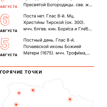
Пресвятой Богородицы. свв. жен
АВГУСТА
Олимпиа́ды, диаконисы (409) и
6
Поста нет. Глас 8-й. Мц.
прп. Евпракси́и девы,...
Христи́ны Тирской (ок. 300).
мчч. блгвв. кнн. Бори́са и Гле́ба,
АВГУСТА
во Святом Крещении Рома́на и
5
Постный день. Глас 8-й.
Дави́да (1015). Прп....
Почаевской иконы Божией
Матери (1675). мчч. Трофи́ма,
АВГУСТА
Фео́фила и с ними 13-ти
мучеников (284–305). прав.
ГОРЯЧИЕ ТОЧКИ
воина Фео́дора...