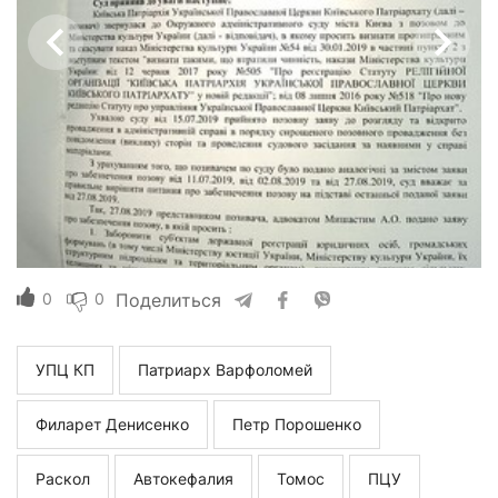
0
0
Поделиться
УПЦ КП
Патриарх Варфоломей
Филарет Денисенко
Петр Порошенко
Раскол
Автокефалия
Томос
ПЦУ