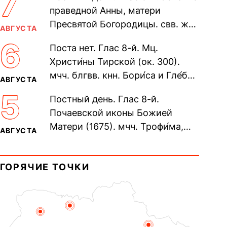
7
праведной Анны, матери
Пресвятой Богородицы. свв. жен
АВГУСТА
Олимпиа́ды, диаконисы (409) и
6
Поста нет. Глас 8-й. Мц.
прп. Евпракси́и девы,...
Христи́ны Тирской (ок. 300).
мчч. блгвв. кнн. Бори́са и Гле́ба,
АВГУСТА
во Святом Крещении Рома́на и
5
Постный день. Глас 8-й.
Дави́да (1015). Прп....
Почаевской иконы Божией
Матери (1675). мчч. Трофи́ма,
АВГУСТА
Фео́фила и с ними 13-ти
мучеников (284–305). прав.
ГОРЯЧИЕ ТОЧКИ
воина Фео́дора...