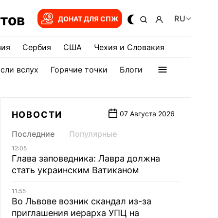
тов
RU
ДОНАТ ДЛЯ СПЖ
зия
Сербия
США
Чехия и Словакия
сли вслух
Горячие точки
Блоги
НОВОСТИ
07 Августа 2026
Последние
Популярные
12:05
Глава заповедника: Лавра должна
стать украинским Ватиканом
11:55
Во Львове возник скандал из-за
приглашения иерарха УПЦ на