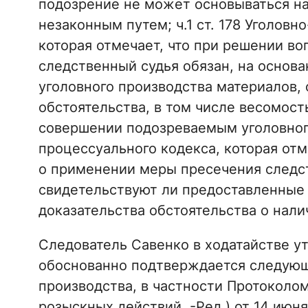
подозрение не может основываться на
незаконным путем; ч.1 ст. 178 Уголовн
которая отмечает, что при решении в
следственный судья обязан, на основ
уголовного производства материалов, 
обстоятельства, в том числе весомос
совершении подозреваемым уголовного п
процессуального кодекса, которая отм
о применении меры пресечения следст
свидетельствуют ли предоставленные 
доказательства обстоятельства о нал
Следователь Савенко в ходатайстве у
обоснованно подтверждается следующ
производства, в частности Протоколо
розыскных действий, -Ред.) от 14 июн