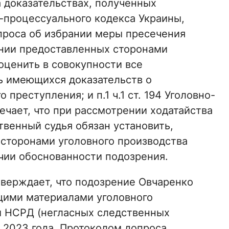
 доказательствах, полученных
о-процессуального кодекса Украины,
опроса об избрании меры пресечения
ании предоставленных сторонами
оценить в совокупности все
ть имеющихся доказательств о
реступления; и п.1 ч.1 ст. 194 Уголовно-
ечает, что при рассмотрении ходатайства
венный судья обязан установить,
сторонами уголовного производства
ичии обоснованности подозрения.
тверждает, что подозрение Овчаренко
ими материалами уголовного
м НСРД (негласных следственных
я 2023 года, Протоколом допроса