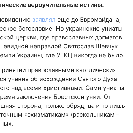
атические вероучительные истины.
елевидению
заявлял
еще до Евромайдана,
еское богословие. Но украинские униаты
еской церкви, где православных догматов
 очевидной неправдой Святослав Шевчук
емли Украины, где УГКЦ никогда не было.
 принятии православными католических
тся учение об исхождении Святого Духа
кого над всеми христианами. Сами униаты
 время заключения Брестской унии. От
шняя сторона, только обряд, да и то лишь
точным «схизматикам» (раскольникам –
вных.