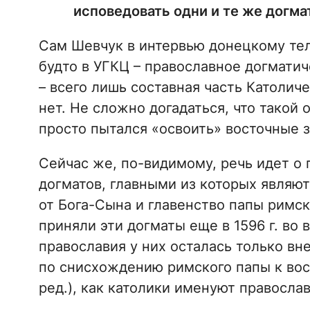
исповедовать одни и те же догм
Сам Шевчук в интервью донецкому т
будто в УГКЦ – православное догматич
– всего лишь составная часть Католич
нет. Не сложно догадаться, что такой
просто пытался «освоить» восточные з
Сейчас же, по-видимому, речь идет о
догматов, главными из которых являю
от Бога-Сына и главенство папы римс
приняли эти догматы еще в 1596 г. во
православия у них осталась только вне
по снисхождению римского папы к вос
ред.), как католики именуют правосла