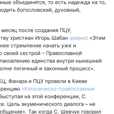
вные объединятся, то есть надежда на то,
водить богословский, духовный,
ез месяц после создания ПЦУ,
ству христиан Игорь Шабан
заявил
: «Этим
нее стремление начать уже и
 своей сестрой – Православной
становлению единства внутри нынешней
полне логичный и законный процесс».
ГКЦ, Фанара и ПЦУ провели в Киеве
еренцию
«Католическо-православные
 Выступая на этой конференции, С.
се. Цель экуменического диалога – не
 общение». Так когда С. Шевчук говорил