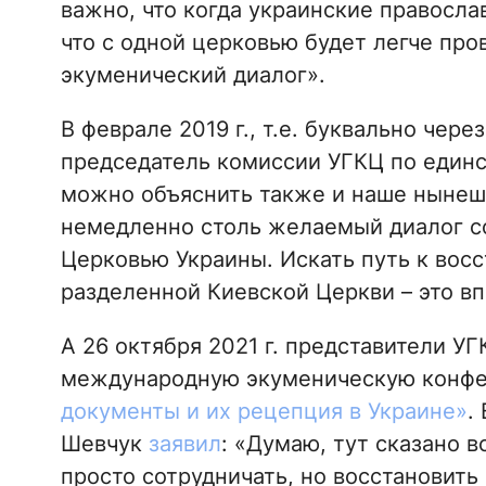
важно, что когда украинские правосла
что с одной церковью будет легче про
экуменический диалог».
В феврале 2019 г., т.е. буквально чер
председатель комиссии УГКЦ по един
можно объяснить также и наше нынеш
немедленно столь желаемый диалог со
Церковью Украины. Искать путь к вос
разделенной Киевской Церкви – это в
А 26 октября 2021 г. представители У
международную экуменическую конф
документы и их рецепция в Украине»
.
Шевчук
заявил
: «Думаю, тут сказано в
просто сотрудничать, но восстановить