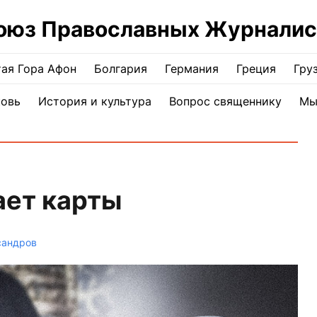
оюз Православных Журналис
ая Гора Афон
Болгария
Германия
Греция
Гру
ковь
История и культура
Вопрос священнику
Мы
ает карты
сандров