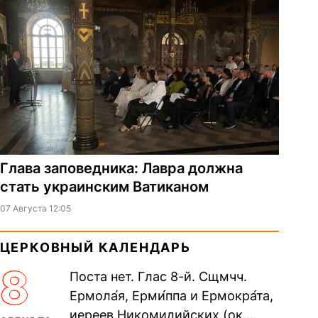
Глава заповедника: Лавра должна
стать украинским Ватиканом
07 Августа 12:05
ЦЕРКОВНЫЙ КАЛЕНДАРЬ
8
Поста нет. Глас 8-й. Сщмчч.
Ермола́я, Ерми́ппа и Ермокра́та,
иереев Никомидийских (ок.