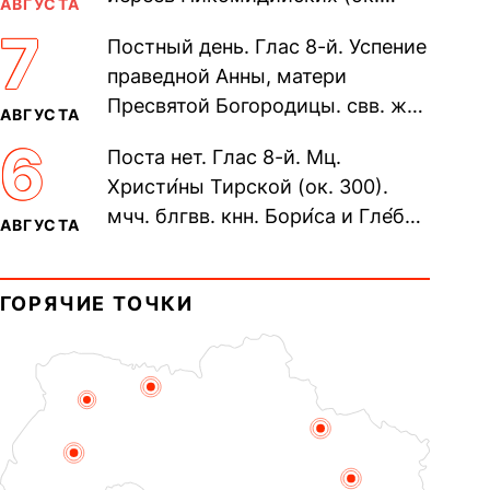
АВГУСТА
305). Прп. Моисе́я У́грина,
7
Постный день. Глас 8-й. Успение
Печерского, в Ближних
праведной Анны, матери
пещерах...
Пресвятой Богородицы. свв. жен
АВГУСТА
Олимпиа́ды, диаконисы (409) и
6
Поста нет. Глас 8-й. Мц.
прп. Евпракси́и девы,...
Христи́ны Тирской (ок. 300).
мчч. блгвв. кнн. Бори́са и Гле́ба,
АВГУСТА
во Святом Крещении Рома́на и
Дави́да (1015). Прп....
ГОРЯЧИЕ ТОЧКИ