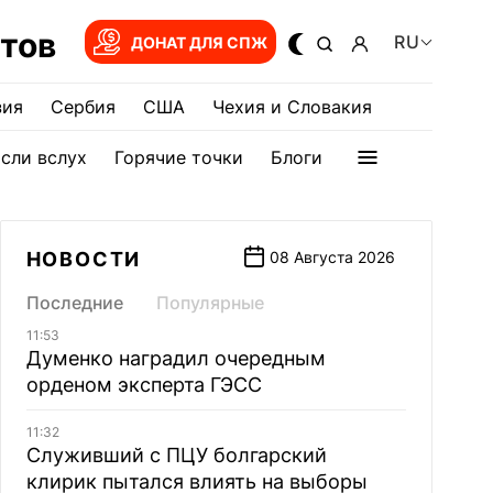
тов
RU
ДОНАТ ДЛЯ СПЖ
зия
Сербия
США
Чехия и Словакия
сли вслух
Горячие точки
Блоги
НОВОСТИ
08 Августа 2026
Последние
Популярные
11:53
Думенко наградил очередным
орденом эксперта ГЭСС
11:32
Служивший с ПЦУ болгарский
клирик пытался влиять на выборы