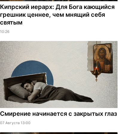
Кипрский иерарх: Для Бога кающийся
грешник ценнее, чем мнящий себя
святым
10:26
Смирение начинается с закрытых глаз
07 Августа 13:00