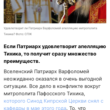
Удовлетворит ли Патриарх Варфоломей апелляцию митрополита
Тихика? Фото: СПЖ
Если Патриарх удовлетворит апелляцию
Тихика, то получит сразу множество
преимуществ.
Вселенский Патриарх Варфоломей
неожиданно оказался в очень выгодной
ситуации. Все дело в конфликте вокруг
митрополита Пафосского Тихика,
которого Синод Кипрской Церкви снял с
кафедры в мае этого года
. То, что