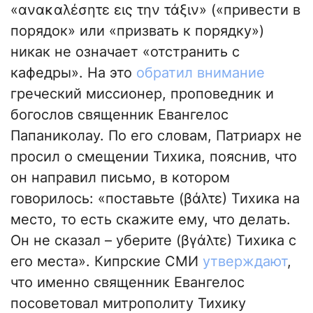
«ανακαλέσητε εις την τάξιν» («привести в
порядок» или «призвать к порядку»)
никак не означает «отстранить с
кафедры». На это
обратил внимание
греческий миссионер, проповедник и
богослов священник Евангелос
Папаниколау. По его словам, Патриарх не
просил о смещении Тихика, пояснив, что
он направил письмо, в котором
говорилось: «поставьте (βάλτε) Тихика на
место, то есть скажите ему, что делать.
Он не сказал – уберите (βγάλτε) Тихика с
его места». Кипрские СМИ
утверждают
,
что именно священник Евангелос
посоветовал митрополиту Тихику