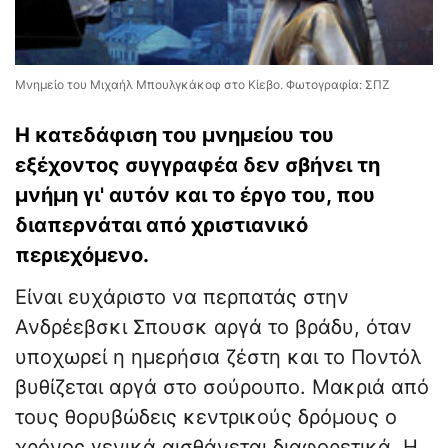
Μνημείο του Μιχαήλ Μπουλγκάκοφ στο Κίεβο. Φωτογραφία: ΣΠΖ
​Η κατεδάφιση του μνημείου του
εξέχοντος συγγραφέα δεν σβήνει τη
μνήμη γι' αυτόν και το έργο του, που
διαπερνάται από χριστιανικό
περιεχόμενο.
Είναι ευχάριστο να περπατάς στην
Ανδρέεβσκι Σπουσκ αργά το βράδυ, όταν
υποχωρεί η ημερήσια ζέστη και το Ποντόλ
βυθίζεται αργά στο σούρουπο. Μακριά από
τους θορυβώδεις κεντρικούς δρόμους ο
χρόνος γενικά αισθάνεται διαφορετικά. Η