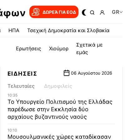
ράφων
GR
ΔΩΡΕΆ ΓΙΑ EOΔ
α
ΗΠΑ
Τσεχική Δημοκρατία και Σλοβακία
Σχετικά με
Ερωτήσεις
Χιούμορ
εμάς
ΕΙΔΗΣΕΙΣ
06 Αυγούστου 2026
Τελευταίες
Δημοφιλείς
10:35
Το Υπουργείο Πολιτισμού της Ελλάδας
παρέδωσε στην Εκκλησία δύο
αρχαίους βυζαντινούς ναούς
10:10
Μουσουλμανικές χώρες καταδίκασαν