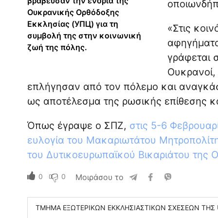
βράβευσαν την ενορία της
οποιωνδήπ
Ουκρανικής Ορθόδοξης
Εκκλησίας (УПЦ) για τη
«Στις κοιν
συμβολή της στην κοινωνική
αφηγήματα
ζωή της πόλης.
γράφεται 
Ουκρανοί, 
επλήγησαν από τον πόλεμο και αναγκάσ
ως αποτέλεσμα της ρωσικής επίθεσης κα
Όπως έγραψε ο ΣΠΖ,
στις 5-6 Φεβρουαρ
ευλογία του Μακαριωτάτου Μητροπολίτη
του Δυτικοευρωπαϊκού Βικαριάτου της 
0
0
Μοιράσου το
ΤΜΗΜΑ ΕΞΩΤΕΡΙΚΩΝ ΕΚΚΛΗΣΙΑΣΤΙΚΩΝ ΣΧΕΣΕΩΝ ΤΗΣ