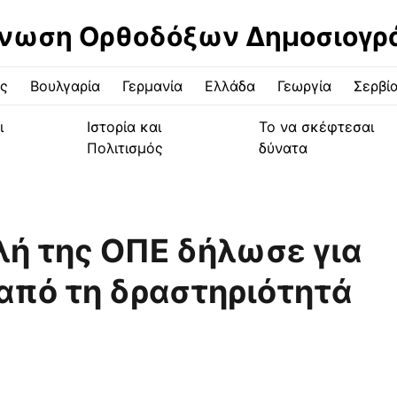
νωση Ορθοδόξων Δημοσιογ
ς
Βουλγαρία
Γερμανία
Ελλάδα
Γεωργία
Σερβί
ι
Ιστορία και
Το να σκέφτεσαι
Πολιτισμός
δύνατα
ή της ΟΠΕ δήλωσε για
από τη δραστηριότητά