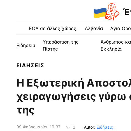
Έ
ΕΟΔ σε άλλες χώρες:
Αλβανία
Άγιο Όρο
Υπεράσπιση της
Άνθρωπος κα
Ειδησεισ
Πίστης
Εκκλησία
ΕΙΔΗΣΕΙΣ
Η Εξωτερική Αποστολ
χειραγωγήσεις γύρω 
της
09 Φεβρουαρίου 19:37
Autor:
Ειδήσεις
12