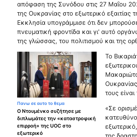
απόφαση της Συνόδου στις 27 Μαΐου 20
της Ουκρανίας στο εξωτερικό εξαιτίας τ
Εκκλησία υπογράμμισε ότι δεν μπορούσε
πνευματική φροντίδα και γι' αυτό οργάνω
της γλώσσας, του πολιτισμού και της ορ
Το Βικαριά
εξωτερικο
Μακαριώτα
Ουκρανίας 
τους είναι
Πανω σε αυτο το θεμα
«Σε ορισμ
Ο Ντουμένκο συζήτησε με
κατευθύνο
διπλωμάτες την «καταστροφική
επιρροή» της UOC στο
εξωτερικό,
εξωτερικό
της δραστη