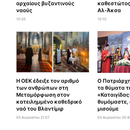
αρχαίους βυζαντινούς
καθεστώτος
ναούς
Αλ-Άκσα
10:35
10:10
Η ΟΕΚ έδειξε τον αριθμό
Ο Πατριάρχη
των ανθρώπων στη
τα θύματα τ
Μεταμόρφωση στον
«Καταιγίδας
κατειλημμένο καθεδρικό
θυμόμαστε, 
ναό του Βλαντίμιρ
μισούμε
05 Αυγούστου 21:07
05 Αυγούστου 20:4