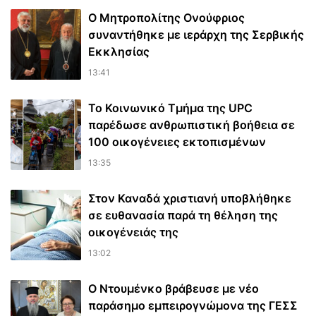
Ο Μητροπολίτης Ονούφριος
συναντήθηκε με ιεράρχη της Σερβικής
Εκκλησίας
13:41
Το Κοινωνικό Τμήμα της UPC
παρέδωσε ανθρωπιστική βοήθεια σε
100 οικογένειες εκτοπισμένων
13:35
Στον Καναδά χριστιανή υποβλήθηκε
σε ευθανασία παρά τη θέληση της
οικογένειάς της
13:02
Ο Ντουμένκο βράβευσε με νέο
παράσημο εμπειρογνώμονα της ΓΕΣΣ