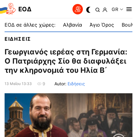
EOΔ
GR
ΕΟΔ σε άλλες χώρες:
Αλβανία
Άγιο Όρος
Βουλγ
ΕΙΔΗΣΕΙΣ
Γεωργιανός ιερέας στη Γερμανία:
Ο Πατριάρχης Σίο θα διαφυλάξει
την κληρονομιά του Ηλία Β΄
Autor:
Ειδήσεις
9
13 Μαΐου 13:33