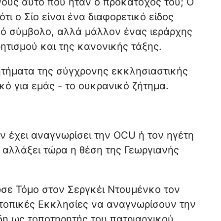
νούς αυτό που ήταν ο προκάτοχός του; Ο
τι ο Σίο είναι ένα διαφορετικό είδος
κό σύμβολο, αλλά μάλλον ένας ιεράρχης
ητισμού και της κανονικής τάξης.
ητήματα της σύγχρονης εκκλησιαστικής
κό για εμάς - το ουκρανικό ζήτημα.
ν έχει αναγνωρίσει την OCU ή τον ηγέτη
α αλλάξει τώρα η θέση της Γεωργιανής
σε Τόμο στον Σεργκέι Ντουμένκο τον
ς τοπικές Εκκλησίες να αναγνωρίσουν την
δη ως τοποτηρητής του πατριαρχικού