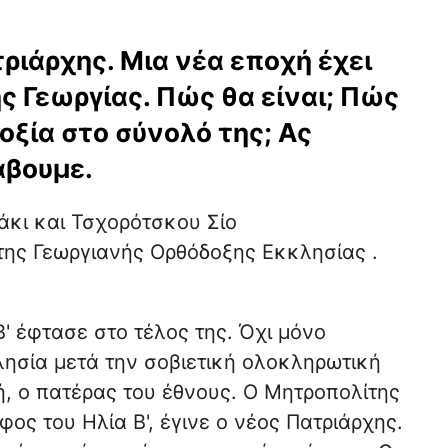
ριάρχης. Μια νέα εποχή έχει
ης Γεωργίας. Πώς θα είναι; Πώς
οξία στο σύνολό της; Ας
άβουμε.
άκι και Τσχορότσκου Σίο
της Γεωργιανής Ορθόδοξης Εκκλησίας .
.
' έφτασε στο τέλος της. Όχι μόνο
ησία μετά την σοβιετική ολοκληρωτική
ή, ο πατέρας του έθνους. Ο Μητροπολίτης
ος του Ηλία Β', έγινε ο νέος Πατριάρχης.