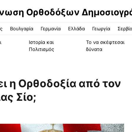
νωση Ορθοδόξων Δημοσιογ
ς
Βουλγαρία
Γερμανία
Ελλάδα
Γεωργία
Σερβί
ι
Ιστορία και
Το να σκέφτεσαι
Πολιτισμός
δύνατα
ει η Ορθοδοξία από τον
ας Σίο;