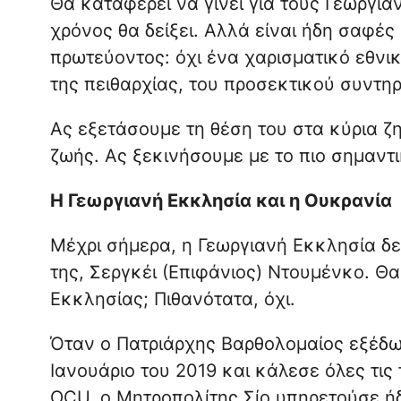
Θα καταφέρει να γίνει για τους Γεωργια
χρόνος θα δείξει. Αλλά είναι ήδη σαφές ό
πρωτεύοντος: όχι ένα χαρισματικό εθνι
της πειθαρχίας, του προσεκτικού συντηρ
Ας εξετάσουμε τη θέση του στα κύρια ζ
ζωής. Ας ξεκινήσουμε με το πιο σημαντι
Η Γεωργιανή Εκκλησία και η Ουκρανία
Μέχρι σήμερα, η Γεωργιανή Εκκλησία δε
της, Σεργκέι (Επιφάνιος) Ντουμένκο. Θ
Εκκλησίας; Πιθανότατα, όχι.
Όταν ο Πατριάρχης Βαρθολομαίος εξέδω
Ιανουάριο του 2019 και κάλεσε όλες τι
OCU, ο Μητροπολίτης Σίο υπηρετούσε ή