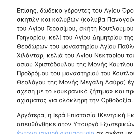
Επίσης, δώδεκα γέροντες του Αγίου Όρο
σκητών και καλυβών (καλύβα Παναγούδ
του Αγίου Γερασίμου, σκήτη Κουτλουμο
Γρηγορίου, κελί του Αγίου Δημητρίου τη
Θεοδώρων του μοναστηρίου Αγίου Παύλ
Χιλάνταρ, κελιά του Αγίου Νεκταρίου το
οσίου Χριστόδουλου της Μονής Κουτλουμ
Προδρόμου του μοναστηριού του Κουτλου
Θεολόγου της Μονής Μεγάλη Λαύρα) έγρ
σχέση με το «ουκρανικό ζήτημα» και πρ
σχίσματος για ολόκληρη την Ορθοδοξία.
Αργότερα, η Ιερά Επιστασία (Κεντρική Ε
απευθύνθηκε στον Υπουργό Εξωτερικών
έντονη ισχυρή διαμαρτυρία
σε σχέση με 