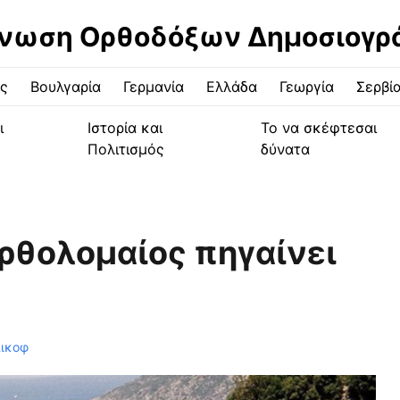
νωση Ορθοδόξων Δημοσιογ
ς
Βουλγαρία
Γερμανία
Ελλάδα
Γεωργία
Σερβί
ι
Ιστορία και
Το να σκέφτεσαι
Πολιτισμός
δύνατα
αρθολομαίος πηγαίνει
ικοφ