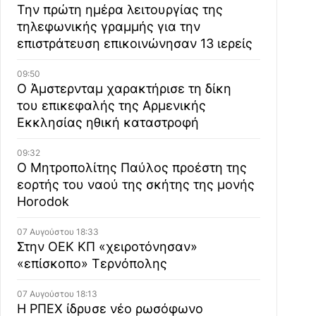
Την πρώτη ημέρα λειτουργίας της
τηλεφωνικής γραμμής για την
επιστράτευση επικοινώνησαν 13 ιερείς
09:50
Ο Άμστερνταμ χαρακτήρισε τη δίκη
του επικεφαλής της Αρμενικής
Εκκλησίας ηθική καταστροφή
09:32
Ο Μητροπολίτης Παύλος προέστη της
εορτής του ναού της σκήτης της μονής
Horodok
07 Αυγούστου 18:33
Στην ΟΕΚ ΚΠ «χειροτόνησαν»
«επίσκοπο» Τερνόπολης
07 Αυγούστου 18:13
Η ΡΠΕΧ ίδρυσε νέο ρωσόφωνο