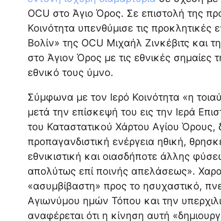
OCU στο Άγιο Όρος. Σε επιστολή της πρ
Κοινότητα υπενθύμισε τις προκλητικές 
Βολίν» της OCU Μιχαήλ Ζινκέβιτς και τη
στο Άγιον Όρος με τις εθνικές σημαίες
εθνικό τους ύμνο.
Σύμφωνα με τον Ιερό Κοινότητα «η τοια
μετά την επίσκεψή του εις την Ιερά Επι
του Καταστατικού Χάρτου Αγίου Όρους, 
προπαγανδιστική ενέργεια ηθική, θρησκ
εθνικιστική και οιασδήποτε άλλης φύσεω
απολύτως επί ποινής απελάσεως». Χαρακ
«ασυμβίβαστη» προς το ησυχαστικό, πνε
Αγιωνύμου ημών Τόπου και την υπερχιλ
αναφέρεται ότι η κίνηση αυτή «δημιουργ