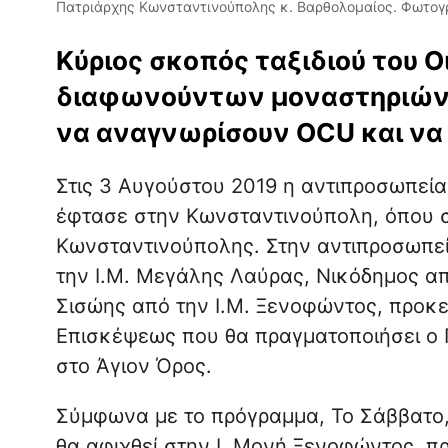
Πατριάρχης Κωνσταντινούπολης κ. Βαρθολομαίος. Φωτογ
Κύριος σκοπός ταξιδιού του Ο
διαφωνούντων μοναστηριών 
να αναγνωρίσουν ΟCU και να 
Στις 3 Αυγούστου 2019 η αντιπροσωπεία
έφτασε στην Κωνσταντινούπολη, όπου σ
Κωνσταντινούπολης. Στην αντιπροσωπεί
την Ι.Μ. Μεγάλης Λαύρας, Νικόδημος απ
Σισώης από την Ι.Μ. Ξενοφώντος, προκε
Επισκέψεως που θα πραγματοποιήσει ο 
στο Άγιον Όρος.
Σύμφωνα με το πρόγραμμα, Το Σάββατο,
θα αφιχθεί στην Ι. Μονή Ξενοφώντος, π