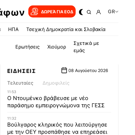
ράφων
GR
ΔΩΡΕΆ ΓΙΑ EOΔ
α
ΗΠΑ
Τσεχική Δημοκρατία και Σλοβακία
Σχετικά με
Ερωτήσεις
Χιούμορ
εμάς
ΕΙΔΗΣΕΙΣ
08 Αυγούστου 2026
Τελευταίες
Δημοφιλείς
11:53
Ο Ντουμένκο βράβευσε με νέο
παράσημο εμπειρογνώμονα της ΓΕΣΣ
11:32
Βούλγαρος κληρικός που λειτούργησε
με την ΟΕΥ προσπάθησε να επηρεάσει