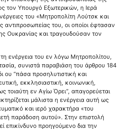
ος τον Υπουργό Εξωτερικών, η Ιερά
ενέργειες του «Μητροπολίτη Λούτσκ και
ς αντιπροσωπείας του, οι οποίοι έφτασαν
 της Ουκρανίας και τραγουδούσαν τον
ύτη ενέργεια του εν λόγω Μητροπολίτου,
στασία, συνιστά παραβιάση του άρθρου 184
δι ου “πάσα προσηλυτιστική και
ευτική, εκκλησιαστική, κοινωνική,
ς τοιαύτη εν Αγίω Όρει”, απαγορεύεται
τηρίζεται μάλιστα η ενέργεια αυτή ως
υματικό και ιερό χαρακτήρα «του
ιετή παράδοση αυτού». Στην επιστολή
εί επικίνδυνο προηγούμενο δια την