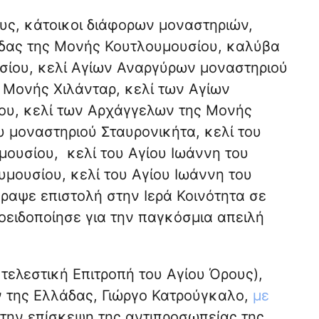
υς, κάτοικοι διάφορων μοναστηριών,
ας της Μονής Κουτλουμουσίου, καλύβα
υσίου, κελί Αγίων Αναργύρων μοναστηριού
ς Μονής Χιλάνταρ, κελί των Αγίων
ου, κελί των Αρχάγγελων της Μονής
υ μοναστηριού Σταυρονικήτα, κελί του
ουσίου, κελί του Αγίου Ιωάννη του
μουσίου, κελί του Αγίου Ιωάννη του
αψε επιστολή στην Ιερά Κοινότητα σε
οειδοποίησε για την παγκόσμια απειλή
κτελεστική Επιτροπή του Αγίου Όρους),
 της Ελλάδας, Γιώργο Κατρούγκαλο,
με
την επίσκεψη της αντιπροσωπείας της