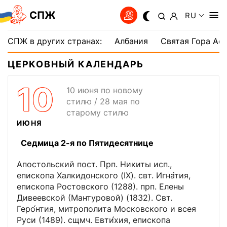
СПЖ
RU
СПЖ в других странах:
Албания
Святая Гора Аф
ЦЕРКОВНЫЙ КАЛЕНДАРЬ
10
10 июня по новому
стилю / 28 мая по
старому стилю
ИЮНЯ
Седмица 2-я по Пятидесятнице
Апостольский пост. Прп. Никиты исп.,
епископа Халкидонского (IX). свт. Игна́тия,
епископа Ростовского (1288). прп. Елены
Дивеевской (Мантуровой) (1832). Свт.
Геро́нтия, митрополита Московского и всея
Руси (1489). сщмч. Евти́хия, епископа