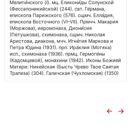
Мелити́нского (I). мц. Еликони́ды Солунской
(Фессалоникийской) (244). свт. Ге́рмана,
епископа Парижского (576). сщмч. Елла́дия,
епископа Восточного (VI–VII). Прмчч. Макария
(Моржова), иеромонаха, Диони́сия
(Петушкова), схимонаха, сщмч. Николая
Аристова, диакона, мчч. Игна́тия Маркова и
Петра Юдина (1931). прп. Ира́клия (Мотяха)
исп., схимонаха (1936). прмц. Гермоге́ны
(Кадомцевой), монахини (1942). Иконы Божией
Матери: Никейская (Бысть Чрево Твое Святая
Трапеза) (304). Галичская (Чухломская) (1350)