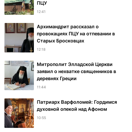
ПЦУ
12:41
Архимандрит рассказал о
провокациях ПЦУ на отпевании в
Старых Бросковцах
12:18
Митрополит Элладской Церкви
заявил о нехватке священников в
деревнях Греции
11:44
Патриарх Варфоломей: Гордимся
духовной опекой над Афоном
10:55