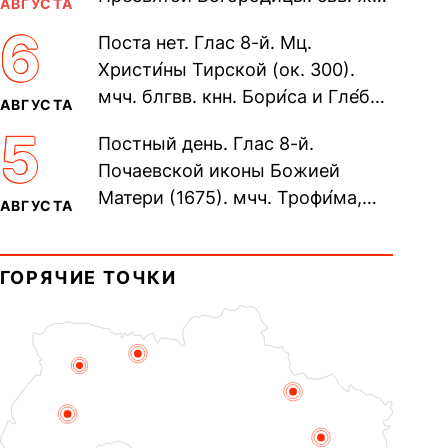
АВГУСТА
Олимпиа́ды, диаконисы (409) и
6
Поста нет. Глас 8-й. Мц.
прп. Евпракси́и девы,...
Христи́ны Тирской (ок. 300).
мчч. блгвв. кнн. Бори́са и Гле́ба,
АВГУСТА
во Святом Крещении Рома́на и
5
Постный день. Глас 8-й.
Дави́да (1015). Прп....
Почаевской иконы Божией
Матери (1675). мчч. Трофи́ма,
АВГУСТА
Фео́фила и с ними 13-ти
мучеников (284–305). прав.
ГОРЯЧИЕ ТОЧКИ
воина Фео́дора...