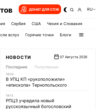
тов
RU
ДОНАТ ДЛЯ СПЖ
зия
Сербия
США
Чехия и Словакия
сли вслух
Горячие точки
Блоги
НОВОСТИ
07 Августа 2026
Последние
Популярные
18:33
В УПЦ КП «рукоположили»
«епископа» Тернопольского
18:13
РПЦЗ учредила новый
русскоязычный богословский