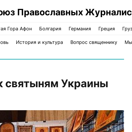
оюз Православных Журналис
ая Гора Афон
Болгария
Германия
Греция
Гру
ковь
История и культура
Вопрос священнику
Мы
к святыням Украины