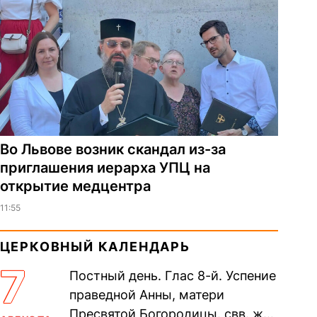
Во Львове возник скандал из-за
приглашения иерарха УПЦ на
открытие медцентра
11:55
ЦЕРКОВНЫЙ КАЛЕНДАРЬ
7
Постный день. Глас 8-й. Успение
праведной Анны, матери
Пресвятой Богородицы. свв. жен