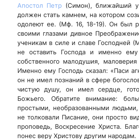
Апостол Петр
(Симон), ближайший уч
должен стать камнем, на котором соз
одолеют ее. (Мф. 16, 18-19). Он был
своими глазами дивное Преображение
ученикам в силе и славе Господней (М
не оставить Господа и именно ему
собственного малодушия, маловерия 
Именно ему Господь сказал: «Паси а
он не имел познаний в сфере богосло
чистую душу, он имел сердце, гот
Божьего. Обратите внимание: бол
простыми, необразованными людьми, 
не толковали Писание, они просто вид
проповедь, Воскресение Христа. Благ
понес веру Христову другим народам.