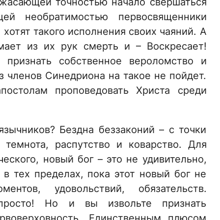
ужасающей точностью начало свершаться
щей необратимостью первосвященники
 хотят такого исполнения своих чаяний. А
мает из их рук смерть и – Воскресает!
о признать собственное вероломство и
з членов Синедриона на такое не пойдет.
апостолам проповедовать Христа среди
зычников? Бездна беззаконий – с точки
 темнота, распутство и коварство. Для
еского, новый бог – это не удивительно,
 в тех пределах, пока этот новый бог не
ентов, удовольствий, обязательств.
просто! Но и вы извольте признать
ервоверховность. Единственным плюсом