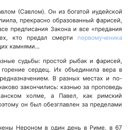
влом (Савлом). Он из богатой иудейской
лиила, прекрасно образованный фарисей,
все предписания Закона и все «предания
тех, кто предал смерти
первомученика
щих камнями…
азные судьбы: простой рыбак и фарисей,
 горение сердец. Их объединила вера в
предназначением. В разных местах и по-
наково закончились: казнью за проповедь
канском холме, а Павел, как римский
поэтому он был обезглавлен за пределами
нены Нероном в один день в Риме, в 67