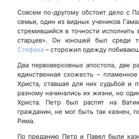
Совсем по-другому обстоит дело с Па
семьи, один из видных учеников Гама
стремившийся в точности исполнить 
старцев». Он юношей был среди 
Стефана
– сторожил одежду побиваю
Два первоверховных апостола, две р
единственная схожесть – пламенное
Христа, ставшая для них судьбой и 
разному начинались их жизни, но оди
Христа. Петр был распят на Вати
гражданин, не мог быть так казнен, 
Рима.
По преданию Петр и Павел были каз