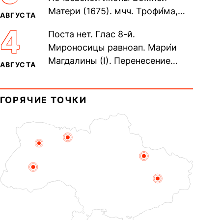
Матери (1675). мчч. Трофи́ма,
АВГУСТА
Фео́фила и с ними 13-ти
4
Поста нет. Глас 8-й.
мучеников (284–305). прав.
Мироносицы равноап. Мари́и
воина Фео́дора...
Магдалины (I). Перенесение
АВГУСТА
мощей сщмч. Фо́ки, епископа
Синопского (403–404). Прп.
ГОРЯЧИЕ ТОЧКИ
Корни́лия...