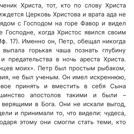
еник Христа, тот, кто по слову Христа
иждется Церковь Христова и врата ада не
 рядом с Господом на горе Фавор и видел
 Господне, когда Христос явился своим
ф. 17). Именно он, Петр, обещал никогда
 выпала горькая чаша познать глубину
и предательства в ночь ареста Христа.
гнцев моих». Петр был простым рыбаком,
вия, не был ученым. Он имел искреннюю,
овое принять и вместить в себя Сына
ьшинство апостолов такими и были –
верящими в Бога. Они не искали выгод,
ели и принимали то, что видели: чудеса,
одаря этому они смогли стать теми, кто