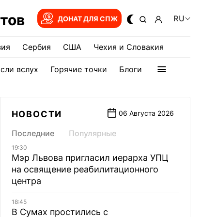
тов
RU
ДОНАТ ДЛЯ СПЖ
зия
Сербия
США
Чехия и Словакия
сли вслух
Горячие точки
Блоги
НОВОСТИ
06 Августа 2026
Последние
Популярные
19:30
Мэр Львова пригласил иерарха УПЦ
на освящение реабилитационного
центра
18:45
В Сумах простились с