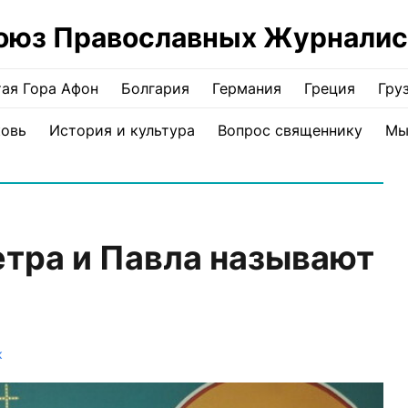
оюз Православных Журналис
ая Гора Афон
Болгария
Германия
Греция
Гру
ковь
История и культура
Вопрос священнику
Мы
тра и Павла называют
к