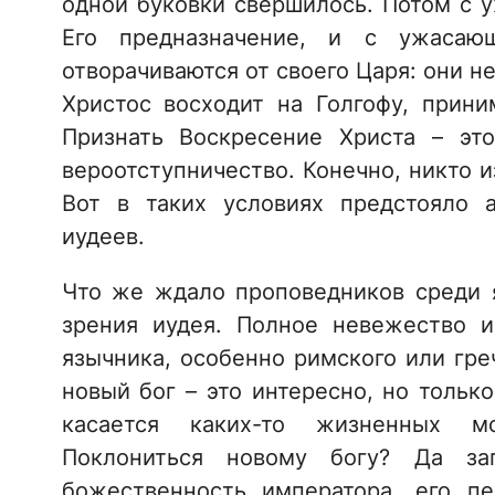
одной буковки свершилось. Потом с 
Его предназначение, и с ужасаю
отворачиваются от своего Царя: они не
Христос восходит на Голгофу, прини
Признать Воскресение Христа – эт
вероотступничество. Конечно, никто и
Вот в таких условиях предстояло 
иудеев.
Что же ждало проповедников среди я
зрения иудея. Полное невежество и
язычника, особенно римского или греч
новый бог – это интересно, но только
касается каких-то жизненных мом
Поклониться новому богу? Да за
божественность императора, его п