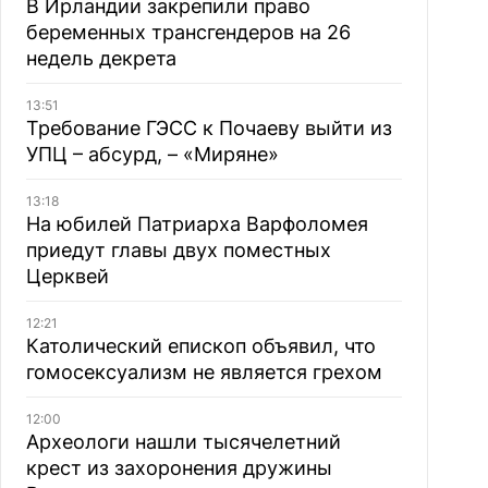
В Ирландии закрепили право
беременных трансгендеров на 26
недель декрета
13:51
Требование ГЭСС к Почаеву выйти из
УПЦ – абсурд, – «Миряне»
13:18
На юбилей Патриарха Варфоломея
приедут главы двух поместных
Церквей
12:21
Католический епископ объявил, что
гомосексуализм не является грехом
12:00
Археологи нашли тысячелетний
крест из захоронения дружины