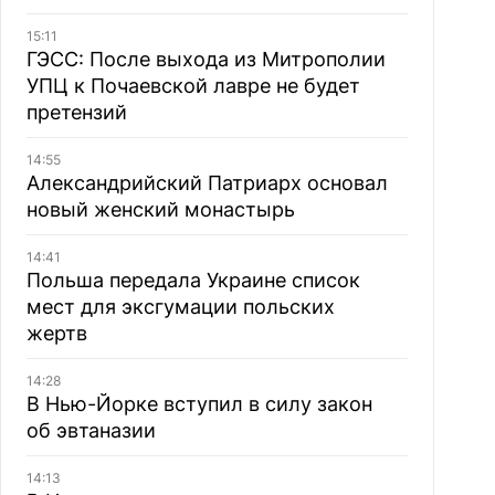
15:11
ГЭСС: После выхода из Митрополии
УПЦ к Почаевской лавре не будет
претензий
14:55
Александрийский Патриарх основал
новый женский монастырь
14:41
Польша передала Украине список
мест для эксгумации польских
жертв
14:28
В Нью-Йорке вступил в силу закон
об эвтаназии
14:13