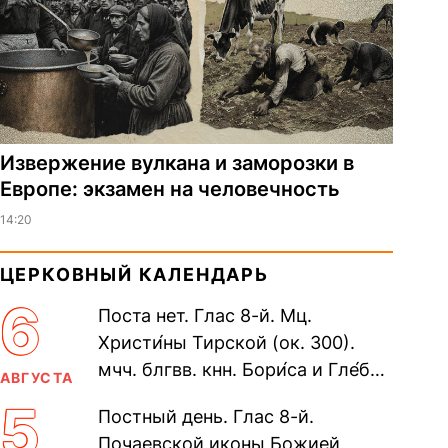
Извержение вулкана и заморозки в
Европе: экзамен на человечность
14:20
ЦЕРКОВНЫЙ КАЛЕНДАРЬ
6
Поста нет. Глас 8-й. Мц.
Христи́ны Тирской (ок. 300).
мчч. блгвв. кнн. Бори́са и Гле́ба,
АВГУСТА
во Святом Крещении Рома́на и
5
Постный день. Глас 8-й.
Дави́да (1015). Прп....
Почаевской иконы Божией