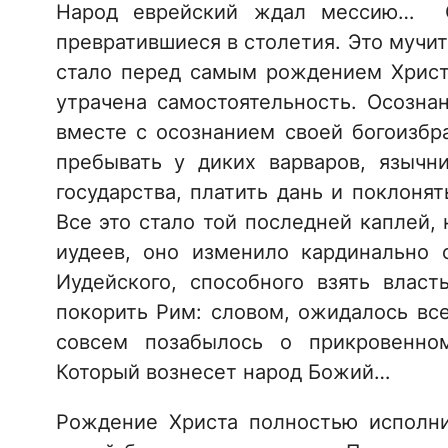
Народ еврейский ждал мессию… О
превратившиеся в столетия. Это муч
стало перед самым рождением Христ
утрачена самостоятельность. Осозна
вместе с осознанием своей богоизбр
пребывать у диких варваров, язычн
государства, платить дань и поклоня
Все это стало той последней каплей,
иудеев, оно изменило кардинально
Иудейского, способного взять власт
покорить Рим: словом, ожидалось все
совсем позабылось о прикровенно
Который вознесет народ Божий…
Рождение Христа полностью исполни