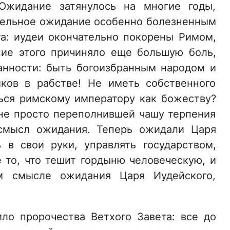
жидание затянулось на многие годы,
ительное ожидание особенно болезненным
а: иудеи окончательно покорены Римом,
ние этого причиняло еще большую боль,
анности: быть богоизбранным народом и
иков в рабстве! Не иметь собственного
ться римскому императору как божеству?
 не просто переполнившей чашу терпения
 смысл ожидания. Теперь ожидали Царя
ь в свои руки, управлять государством,
 то, что тешит гордыню человеческую, и
м смысле ожидания Царя Иудейского,
ло пророчества Ветхого Завета: все до