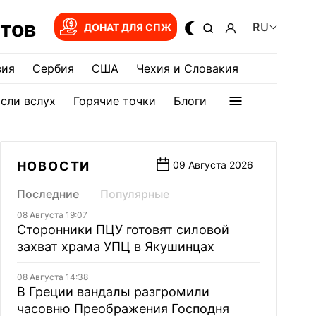
тов
RU
ДОНАТ ДЛЯ СПЖ
зия
Сербия
США
Чехия и Словакия
сли вслух
Горячие точки
Блоги
НОВОСТИ
09 Августа 2026
Последние
Популярные
08 Августа 19:07
Сторонники ПЦУ готовят силовой
захват храма УПЦ в Якушинцах
08 Августа 14:38
В Греции вандалы разгромили
часовню Преображения Господня