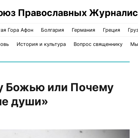
оюз Православных Журналис
ая Гора Афон
Болгария
Германия
Греция
Гру
ковь
История и культура
Вопрос священнику
Мы
у Божью или Почему
ые души»