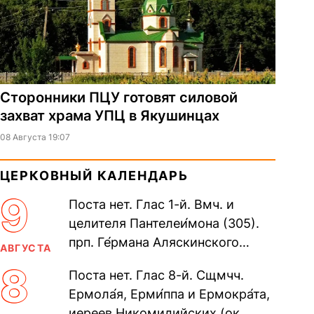
Сторонники ПЦУ готовят силовой
захват храма УПЦ в Якушинцах
08 Августа 19:07
ЦЕРКОВНЫЙ КАЛЕНДАРЬ
9
Поста нет. Глас 1-й. Вмч. и
целителя Пантелеи́мона (305).
прп. Ге́рмана Аляскинского
АВГУСТА
(прославление 1970). Блж.
8
Поста нет. Глас 8-й. Сщмчч.
Николая Кочанова, Христа
Ермола́я, Ерми́ппа и Ермокра́та,
ради...
иереев Никомидийских (ок.