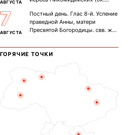
АВГУСТА
305). Прп. Моисе́я У́грина,
7
Постный день. Глас 8-й. Успение
Печерского, в Ближних
праведной Анны, матери
пещерах...
Пресвятой Богородицы. свв. жен
АВГУСТА
Олимпиа́ды, диаконисы (409) и
прп. Евпракси́и девы,...
ГОРЯЧИЕ ТОЧКИ