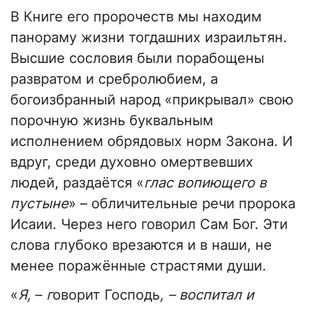
В Книге его пророчеств мы находим
панораму жизни тогдашних израильтян.
Высшие сословия были порабощены
развратом и сребролюбием, а
богоизбранный народ «прикрывал» свою
порочную жизнь буквальным
исполнением обрядовых норм Закона. И
вдруг, среди духовно омертвевших
людей, раздаётся «
глас вопиющего в
пустыне
» – обличительные речи пророка
Исаии. Через него говорил Сам Бог. Эти
слова глубоко врезаются и в наши, не
менее поражённые страстями души.
«
Я,
–
г
оворит Господь
, – воспитал и