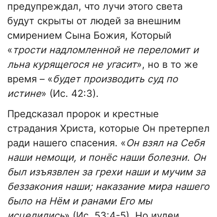
предупреждал, что лучи этого света
будут скрыты от людей за внешним
смирением Сына Божия, Который
«
трости надломленной не переломит и
льна курящегося не угасит
», но в то же
время – «
будет производить суд по
истине
» (Ис. 42:3).
Предсказал пророк и крестные
страдания Христа, которые Он претерпел
ради нашего спасения. «
Он взял на Себя
наши немощи, и понёс наши болезни. Он
был изъязвлен за грехи наши и мучим за
беззакония наши; наказание мира нашего
было на Нём и ранами Его мы
исцелились
» (Ис. 53:4-5). Но иудеи