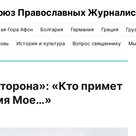
оюз Православных Журналис
ая Гора Афон
Болгария
Германия
Греция
Гру
ковь
История и культура
Вопрос священнику
Мы
торона»: «Кто примет
имя Мое…»