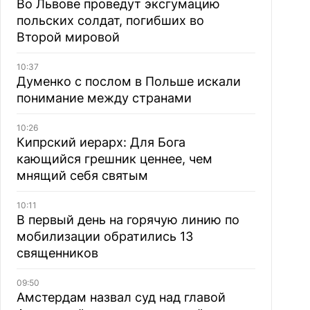
Во Львове проведут эксгумацию
польских солдат, погибших во
Второй мировой
10:37
Думенко с послом в Польше искали
понимание между странами
10:26
Кипрский иерарх: Для Бога
кающийся грешник ценнее, чем
мнящий себя святым
10:11
В первый день на горячую линию по
мобилизации обратились 13
священников
09:50
Амстердам назвал суд над главой