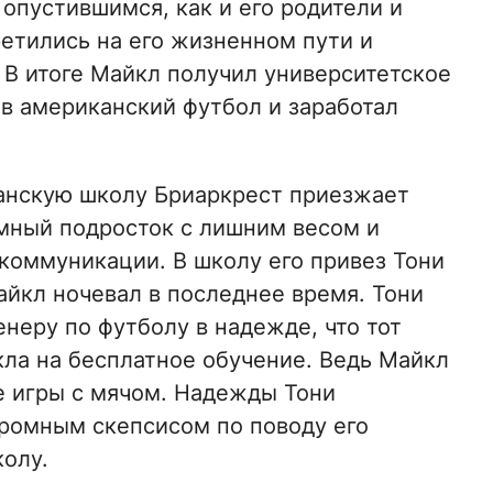
 опустившимся, как и его родители и
ретились на его жизненном пути и
 В итоге Майкл получил университетское
 в американский футбол и заработал
тианскую школу Бриаркрест приезжает
омный подросток с лишним весом и
оммуникации. В школу его привез Тони
айкл ночевал в последнее время. Тони
неру по футболу в надежде, что тот
кла на бесплатное обучение. Ведь Майкл
ие игры с мячом. Надежды Тони
громным скепсисом по поводу его
колу.