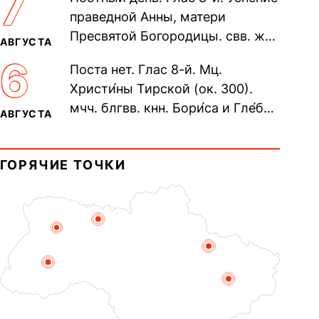
7
Печерского, в Ближних
праведной Анны, матери
пещерах...
Пресвятой Богородицы. свв. жен
АВГУСТА
Олимпиа́ды, диаконисы (409) и
6
Поста нет. Глас 8-й. Мц.
прп. Евпракси́и девы,...
Христи́ны Тирской (ок. 300).
мчч. блгвв. кнн. Бори́са и Гле́ба,
АВГУСТА
во Святом Крещении Рома́на и
Дави́да (1015). Прп....
ГОРЯЧИЕ ТОЧКИ