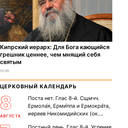
Кипрский иерарх: Для Бога кающийся
грешник ценнее, чем мнящий себя
святым
10:26
ЦЕРКОВНЫЙ КАЛЕНДАРЬ
8
Поста нет. Глас 8-й. Сщмчч.
Ермола́я, Ерми́ппа и Ермокра́та,
иереев Никомидийских (ок.
АВГУСТА
305). Прп. Моисе́я У́грина,
Постный день. Глас 8-й. Успение