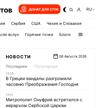
тов
RU
ДОНАТ ДЛЯ СПЖ
зия
Сербия
США
Чехия и Словакия
сли вслух
Горячие точки
Блоги
НОВОСТИ
08 Августа 2026
Последние
Популярные
14:38
В Греции вандалы разгромили
часовню Преображения Господня
13:41
Митрополит Онуфрий встретился с
иерархом Сербской Церкви