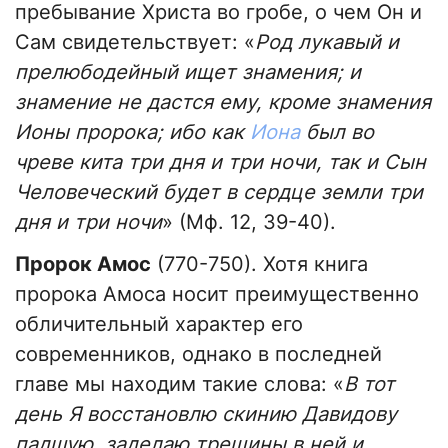
пребывание Христа во гробе, о чем Он и
Сам свидетельствует: «
Род лукавый и
прелюбодейный ищет знамения; и
знамение не дастся ему, кроме знамения
Ионы пророка; ибо как
Иона
был во
чреве кита три дня и три ночи, так и Сын
Человеческий будет в сердце земли три
дня и три ночи
» (Мф. 12, 39-40).
Пророк Амос
(770-750). Хотя книга
пророка Амоса носит преимущественно
обличительный характер его
современников, однако в последней
главе мы находим такие слова: «
В тот
день Я восстановлю скинию Давидову
падшую, заделаю трещины в ней и