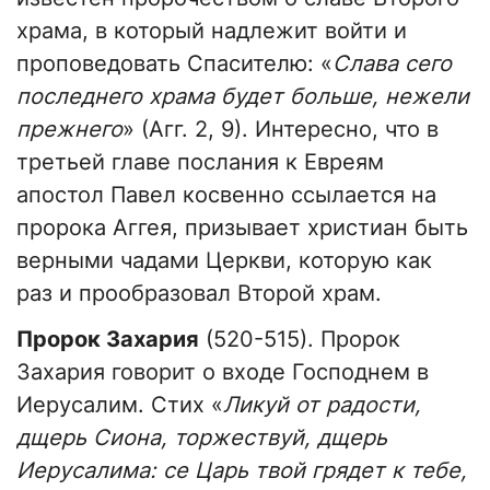
храма, в который надлежит войти и
проповедовать Спасителю: «
Слава сего
последнего храма будет больше, нежели
прежнего
» (Агг. 2, 9). Интересно, что в
третьей главе послания к Евреям
апостол Павел косвенно ссылается на
пророка Аггея, призывает христиан быть
верными чадами Церкви, которую как
раз и прообразовал Второй храм.
Пророк Захария
(520-515). Пророк
Захария говорит о входе Господнем в
Иерусалим. Стих «
Ликуй от радости,
дщерь Сиона, торжествуй, дщерь
Иерусалима: се Царь твой грядет к тебе,