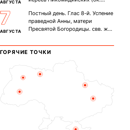
АВГУСТА
305). Прп. Моисе́я У́грина,
7
Постный день. Глас 8-й. Успение
Печерского, в Ближних
праведной Анны, матери
пещерах...
Пресвятой Богородицы. свв. жен
АВГУСТА
Олимпиа́ды, диаконисы (409) и
прп. Евпракси́и девы,...
ГОРЯЧИЕ ТОЧКИ