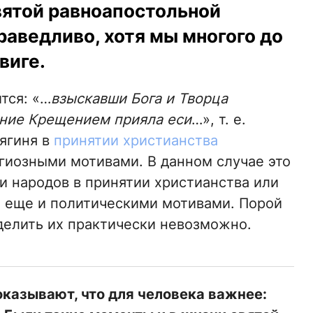
вятой равноапостольной
раведливо, хотя мы многого до
виге.
тся: «…
взыскавши Бога и Творца
ение Крещением прияла еси
…», т. е.
нягиня в
принятии христианства
гиозными мотивами. В данном случае это
ли народов в принятии христианства или
 еще и политическими мотивами. Порой
делить их практически невозможно.
казывают, что для человека важнее: