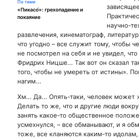
По теме
зависящее
«Пикасо́»: грехопадение и
Практичес
покаяние
научно-те
развлечения, кинематограф, литература
что угодно – все служит тому, чтобы ч
не посмотрел на себя и не увидел, что 
Фридрих Ницше... Так вот он сказал т
того, чтобы не умереть от истины». П
нагим...
Хм... Да... Опять-таки, человек может 
Делать то же, что и другие люди вокру
занять какое-то общественное положени
усмехнулся, – все обманывают, и я об
тоже, все кланяются каким-то идолам, 