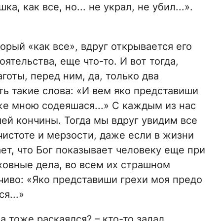
, как все, но... не украл, не убил...».
торый «как все», вдруг открывается его
ятельства, еще что-то. И вот тогда,
аготы, перед ним, да, только два
ть такие слова: «И вем яко представиши
же мною содеяшася...» С каждым из нас
ей кончины. Тогда мы вдруг увидим все
ечистоте и мерзости, даже если в жизни
ет, что Бог показывает человеку еще при
еховные дела, во всем их страшном
мчиво: «Яко представиши грехи моя предо
я...»
да тоже раскаялся? – кто-то задал