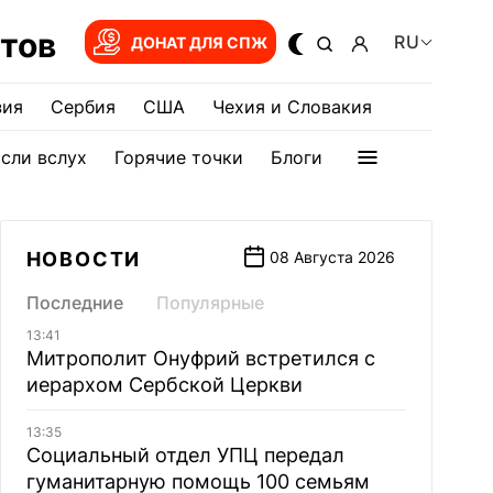
тов
RU
ДОНАТ ДЛЯ СПЖ
зия
Сербия
США
Чехия и Словакия
сли вслух
Горячие точки
Блоги
НОВОСТИ
08 Августа 2026
Последние
Популярные
13:41
Митрополит Онуфрий встретился с
иерархом Сербской Церкви
13:35
Социальный отдел УПЦ передал
гуманитарную помощь 100 семьям