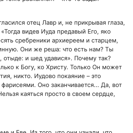
огласился отец Лавр и, не прикрывая глаза,
 «Тогда видев Иуда предавый Его, яко
есять сребреники архиереем и старцем,
инную. Они же реша: что есть нам? Ты
, отыде: и шед удавися». Почему так?
лько к Богу, ко Христу. Только Он может
тия, никто. Иудово покаяние – это
 фарисеями. Оно заканчивается... Да, вот
 Нельзя каяться просто в своем сердце,
е и Еве. Из того, что они узнали, что