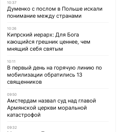
10:37
Думенко с послом в Польше искали
понимание между странами
10:26
Кипрский иерарх: Для Бога
кающийся грешник ценнее, чем
мнящий себя святым
10:11
В первый день на горячую линию по
мобилизации обратились 13
священников
09:50
Амстердам назвал суд над главой
Армянской церкви моральной
катастрофой
09:32