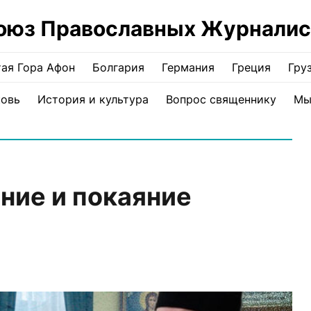
оюз Православных Журналис
ая Гора Афон
Болгария
Германия
Греция
Гру
ковь
История и культура
Вопрос священнику
Мы
ение и покаяние