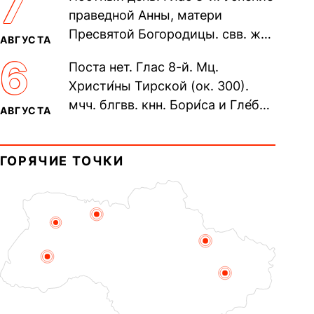
7
Печерского, в Ближних
праведной Анны, матери
пещерах...
Пресвятой Богородицы. свв. жен
АВГУСТА
Олимпиа́ды, диаконисы (409) и
6
Поста нет. Глас 8-й. Мц.
прп. Евпракси́и девы,...
Христи́ны Тирской (ок. 300).
мчч. блгвв. кнн. Бори́са и Гле́ба,
АВГУСТА
во Святом Крещении Рома́на и
Дави́да (1015). Прп....
ГОРЯЧИЕ ТОЧКИ