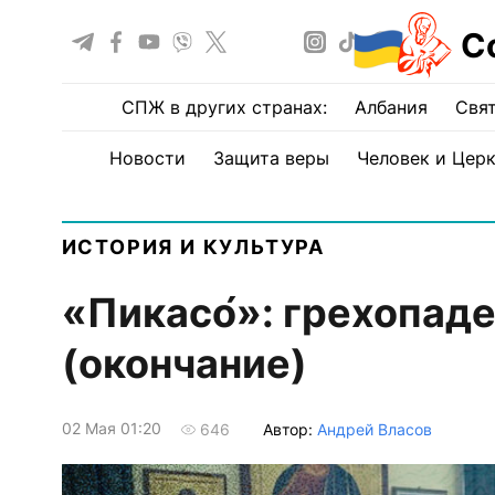
С
СПЖ в других странах:
Албания
Свят
Новости
Защита веры
Человек и Цер
ИСТОРИЯ И КУЛЬТУРА
«Пикасо́»: грехопад
(окончание)
02 Мая 01:20
Автор:
Андрей Власов
646