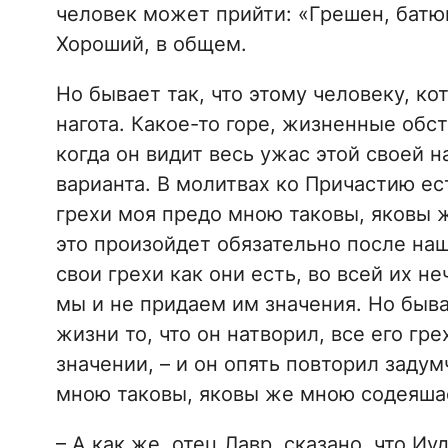
человек может прийти: «Грешен, батюшка
Хороший, в общем.
Но бывает так, что этому человеку, ко
нагота. Какое-то горе, жизненные обсто
когда он видит весь ужас этой своей н
варианта. В молитвах ко Причастию ес
грехи моя предо мною таковы, яковы 
это произойдет обязательно после наш
свои грехи как они есть, во всей их н
мы и не придаем им значения. Но быва
жизни то, что он натворил, все его гр
значении, – и он опять повторил заду
мною таковы, яковы же мною содеяшас
– А как же, отец Лавр, сказано, что Иу