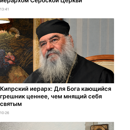
иерархом Сербской Церкви
13:41
Кипрский иерарх: Для Бога кающийся
грешник ценнее, чем мнящий себя
святым
10:26