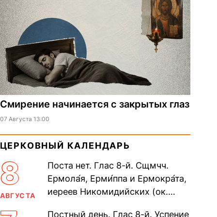
Смирение начинается с закрытых глаз
07 Августа 13:00
ЦЕРКОВНЫЙ КАЛЕНДАРЬ
8
Поста нет. Глас 8-й. Сщмчч.
Ермола́я, Ерми́ппа и Ермокра́та,
иереев Никомидийских (ок.
АВГУСТА
305). Прп. Моисе́я У́грина,
Постный день. Глас 8-й. Успение