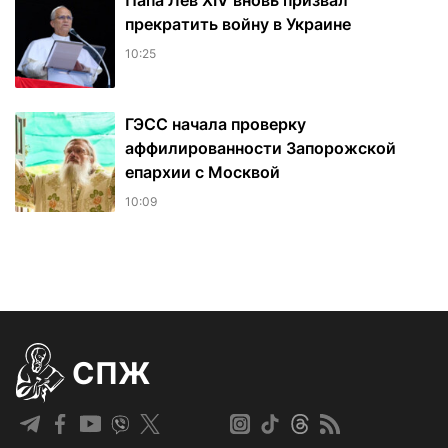
Папа Лев XIV вновь призвал
прекратить войну в Украине
10:25
ГЭСС начала проверку
аффилированности Запорожской
епархии с Москвой
10:09
СПЖ