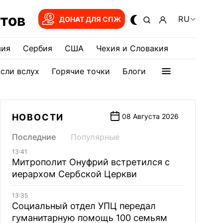
тов
RU
ДОНАТ ДЛЯ СПЖ
зия
Сербия
США
Чехия и Словакия
сли вслух
Горячие точки
Блоги
НОВОСТИ
08 Августа 2026
Последние
Популярные
13:41
Митрополит Онуфрий встретился с
иерархом Сербской Церкви
13:35
Социальный отдел УПЦ передал
гуманитарную помощь 100 семьям