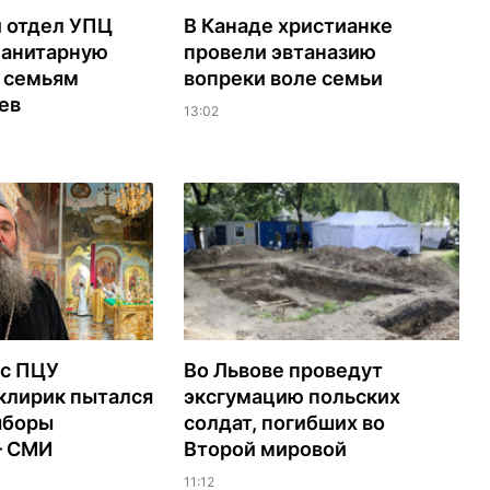
 отдел УПЦ
В Канаде христианке
манитарную
провели эвтаназию
 семьям
вопреки воле семьи
ев
13:02
с ПЦУ
Во Львове проведут
клирик пытался
эксгумацию польских
ыборы
солдат, погибших во
– СМИ
Второй мировой
11:12