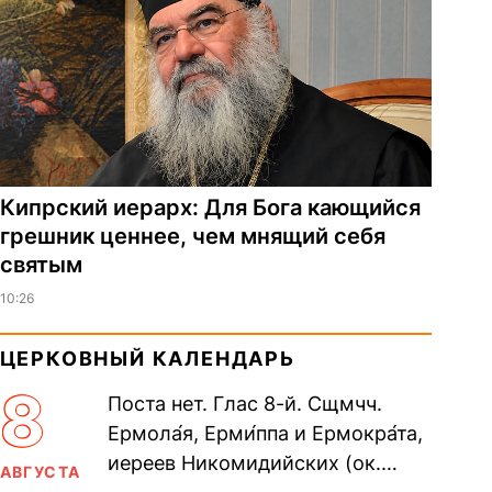
Кипрский иерарх: Для Бога кающийся
грешник ценнее, чем мнящий себя
святым
10:26
ЦЕРКОВНЫЙ КАЛЕНДАРЬ
8
Поста нет. Глас 8-й. Сщмчч.
Ермола́я, Ерми́ппа и Ермокра́та,
иереев Никомидийских (ок.
АВГУСТА