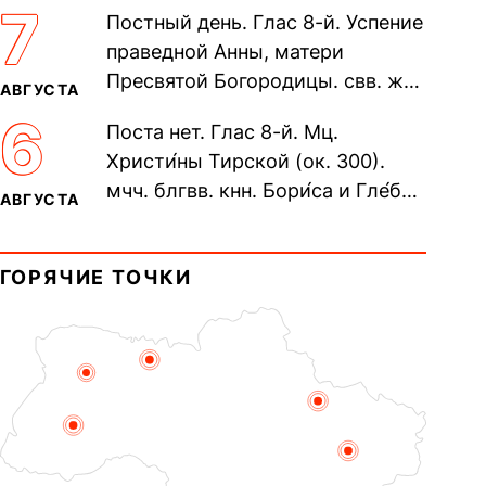
305). Прп. Моисе́я У́грина,
7
Постный день. Глас 8-й. Успение
Печерского, в Ближних
праведной Анны, матери
пещерах...
Пресвятой Богородицы. свв. жен
АВГУСТА
Олимпиа́ды, диаконисы (409) и
6
Поста нет. Глас 8-й. Мц.
прп. Евпракси́и девы,...
Христи́ны Тирской (ок. 300).
мчч. блгвв. кнн. Бори́са и Гле́ба,
АВГУСТА
во Святом Крещении Рома́на и
Дави́да (1015). Прп....
ГОРЯЧИЕ ТОЧКИ