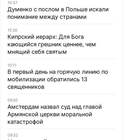
10:37
Думенко с послом в Польше искали
понимание между странами
10:26
Кипрский иерарх: Для Бога
кающийся грешник ценнее, чем
мнящий себя святым
10:11
В первый день на горячую линию по
мобилизации обратились 13
священников
09:50
Амстердам назвал суд над главой
Армянской церкви моральной
катастрофой
09:32