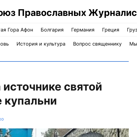
оюз Православных Журналис
ая Гора Афон
Болгария
Германия
Греция
Гру
ковь
История и культура
Вопрос священнику
Мы
 источнике святой
 купальни
ко