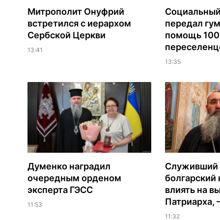
Митрополит Онуфрий
Социальный
встретился с иерархом
передал гу
Сербской Церкви
помощь 100
переселенц
13:41
13:35
Думенко наградил
Служивший 
очередным орденом
болгарский 
эксперта ГЭСС
влиять на в
Патриарха, 
11:53
11:32