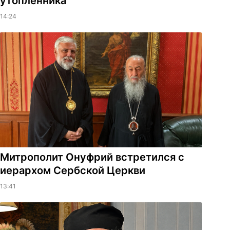
утопленника
14:24
Митрополит Онуфрий встретился с
иерархом Сербской Церкви
13:41