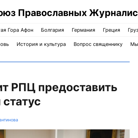
оюз Православных Журналис
ая Гора Афон
Болгария
Германия
Греция
Гру
ковь
История и культура
Вопрос священнику
Мы
ит РПЦ предоставить
 статус
антинова