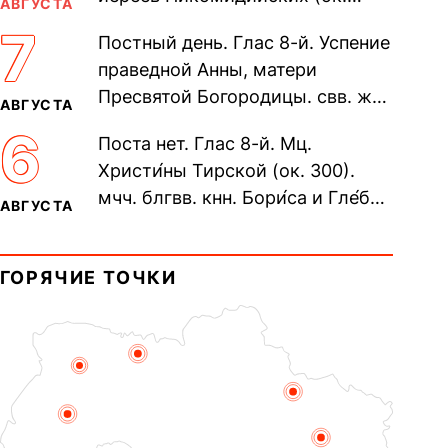
АВГУСТА
305). Прп. Моисе́я У́грина,
7
Постный день. Глас 8-й. Успение
Печерского, в Ближних
праведной Анны, матери
пещерах...
Пресвятой Богородицы. свв. жен
АВГУСТА
Олимпиа́ды, диаконисы (409) и
6
Поста нет. Глас 8-й. Мц.
прп. Евпракси́и девы,...
Христи́ны Тирской (ок. 300).
мчч. блгвв. кнн. Бори́са и Гле́ба,
АВГУСТА
во Святом Крещении Рома́на и
Дави́да (1015). Прп....
ГОРЯЧИЕ ТОЧКИ