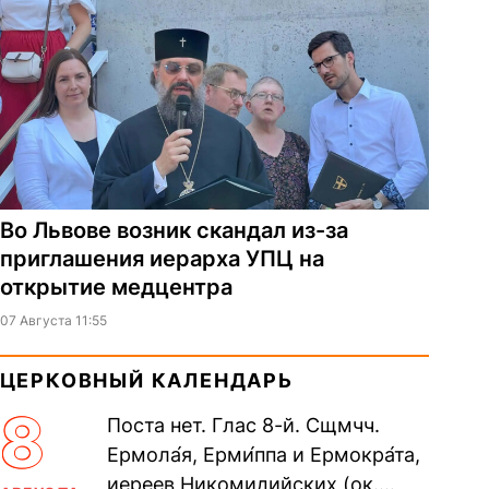
Во Львове возник скандал из-за
приглашения иерарха УПЦ на
открытие медцентра
07 Августа 11:55
ЦЕРКОВНЫЙ КАЛЕНДАРЬ
8
Поста нет. Глас 8-й. Сщмчч.
Ермола́я, Ерми́ппа и Ермокра́та,
иереев Никомидийских (ок.