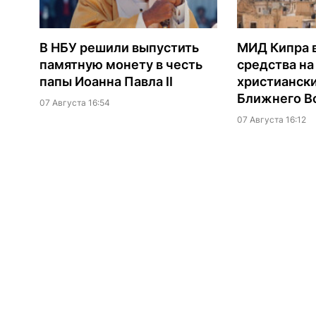
В НБУ решили выпустить
МИД Кипра 
памятную монету в честь
средства н
папы Иоанна Павла II
христианск
Ближнего В
07 Августа 16:54
07 Августа 16:12