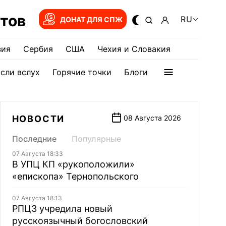
тов
RU
ДОНАТ ДЛЯ СПЖ
зия
Сербия
США
Чехия и Словакия
сли вслух
Горячие точки
Блоги
НОВОСТИ
08 Августа 2026
Последние
Популярные
07 Августа 18:33
В УПЦ КП «рукоположили»
«епископа» Тернопольского
07 Августа 18:13
РПЦЗ учредила новый
русскоязычный богословский