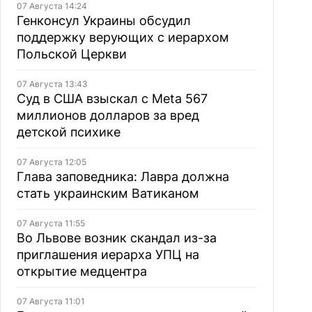
07 Августа 14:24
Генконсул Украины обсудил
поддержку верующих с иерархом
Польской Церкви
07 Августа 13:43
Суд в США взыскал с Meta 567
миллионов долларов за вред
детской психике
07 Августа 12:05
Глава заповедника: Лавра должна
стать украинским Ватиканом
07 Августа 11:55
Во Львове возник скандал из-за
приглашения иерарха УПЦ на
открытие медцентра
07 Августа 11:01