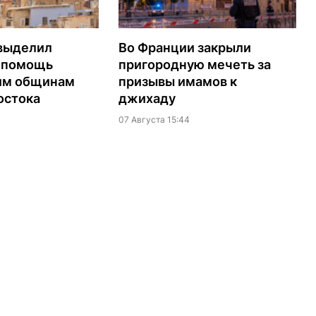
выделил
Во Франции закрыли
а помощь
пригородную мечеть за
им общинам
призывы имамов к
остока
джихаду
07 Августа 15:44