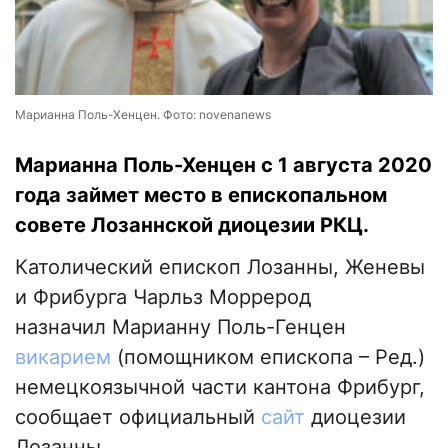
Марианна Поль-Хенцен. Фото: novenanews
Марианна Поль-Хенцен с 1 августа 2020
года займет место в епископальном
совете Лозаннской диоцезии РКЦ.
Католический епископ Лозанны, Женевы
и Фрибурга Чарльз Моррерод
назначил Марианну Поль-Генцен
викарием
(помощником епископа – Ред.)
немецкоязычной части кантона Фрибург,
сообщает официальный
сайт
диоцезии
Лозанны.