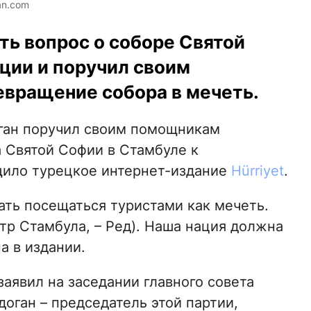
an.com
ть вопрос о соборе Святой
ции и поручил своим
вращение собора в мечеть.
ган поручил своим помощникам
а Святой Софии в Стамбуле к
щило турецкое интернет-издание
Hürriyet
.
ть посещаться туристами как мечеть.
тр Стамбула, – Ред). Наша нация должна
а в издании.
аявил на заседании главного совета
доган – председатель этой партии,