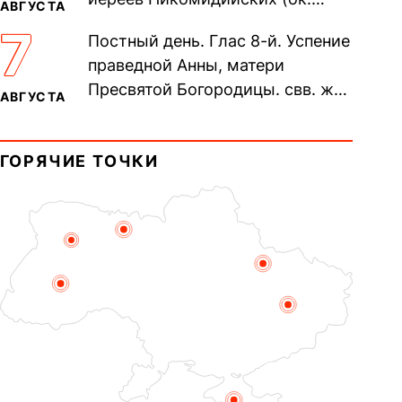
АВГУСТА
305). Прп. Моисе́я У́грина,
7
Постный день. Глас 8-й. Успение
Печерского, в Ближних
праведной Анны, матери
пещерах...
Пресвятой Богородицы. свв. жен
АВГУСТА
Олимпиа́ды, диаконисы (409) и
прп. Евпракси́и девы,...
ГОРЯЧИЕ ТОЧКИ