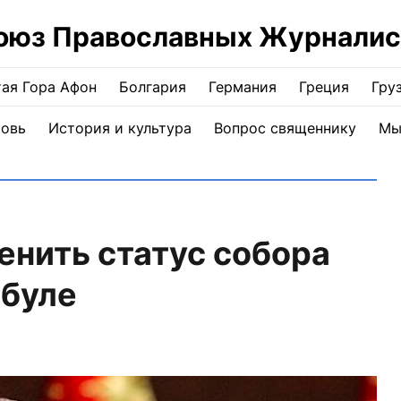
оюз Православных Журналис
ая Гора Афон
Болгария
Германия
Греция
Гру
ковь
История и культура
Вопрос священнику
Мы
енить статус собора
мбуле