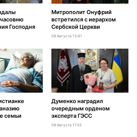
ндалы
Митрополит Онуфрий
 часовню
встретился с иерархом
ия Господня
Сербской Церкви
08 Августа 13:41
истианке
Думенко наградил
таназию
очередным орденом
е семьи
эксперта ГЭСС
08 Августа 11:53