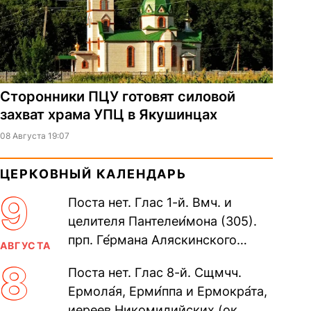
Сторонники ПЦУ готовят силовой
захват храма УПЦ в Якушинцах
08 Августа 19:07
ЦЕРКОВНЫЙ КАЛЕНДАРЬ
9
Поста нет. Глас 1-й. Вмч. и
целителя Пантелеи́мона (305).
прп. Ге́рмана Аляскинского
АВГУСТА
(прославление 1970). Блж.
8
Поста нет. Глас 8-й. Сщмчч.
Николая Кочанова, Христа
Ермола́я, Ерми́ппа и Ермокра́та,
ради...
иереев Никомидийских (ок.