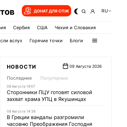
тов
RU
ДОНАТ ДЛЯ СПЖ
зия
Сербия
США
Чехия и Словакия
сли вслух
Горячие точки
Блоги
НОВОСТИ
09 Августа 2026
Последние
Популярные
08 Августа 19:07
Сторонники ПЦУ готовят силовой
захват храма УПЦ в Якушинцах
08 Августа 14:38
В Греции вандалы разгромили
часовню Преображения Господня