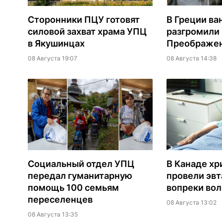
Сторонники ПЦУ готовят
В Греции ва
силовой захват храма УПЦ
разгромили
в Якушинцах
Преображен
08 Августа 19:07
08 Августа 14:38
Социальный отдел УПЦ
В Канаде хр
передал гуманитарную
провели эв
помощь 100 семьям
вопреки вол
переселенцев
08 Августа 13:02
08 Августа 13:35