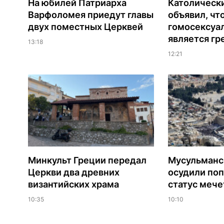
На юбилей Патриарха
Католическ
Варфоломея приедут главы
объявил, чт
двух поместных Церквей
гомосексуа
является гр
13:18
12:21
Минкульт Греции передал
Мусульманс
Церкви два древних
осудили по
византийских храма
статус мече
10:35
10:10