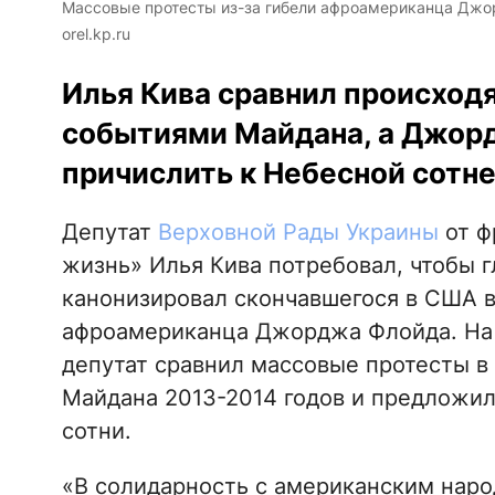
Массовые протесты из-за гибели афроамериканца Джор
orel.kp.ru
Илья Кива сравнил происход
событиями Майдана, а Джор
причислить к Небесной сотне
Депутат
Верховной Рады Украины
от ф
жизнь» Илья Кива потребовал, чтобы 
канонизировал скончавшегося в США 
афроамериканца Джорджа Флойда. Н
депутат сравнил массовые протесты в
Майдана 2013-2014 годов и предложил
сотни.
«В солидарность с американским народ