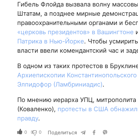
Гибель Флойда вызвала волну массов
Штатам, а позднее мирные демонстрац
правоохранительными органами и бесп
«церковь президентов» в Вашингтоне
Патрика в Нью-Йорке
. Чтобы усмирить
власти ввели комендантский час и за
В одном из таких протестов в Бруклин
Архиепископии Константинопольского 
Элпидофор (Ламбриниадис)
.
По мнению иерарха УПЦ, митрополита
(Коваленко),
протесты в США обнажил
правду
.
0
0
Поделиться