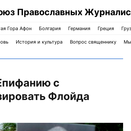
оюз Православных Журналис
ая Гора Афон
Болгария
Германия
Греция
Гру
ковь
История и культура
Вопрос священнику
Мы
Епифанию с
зировать Флойда