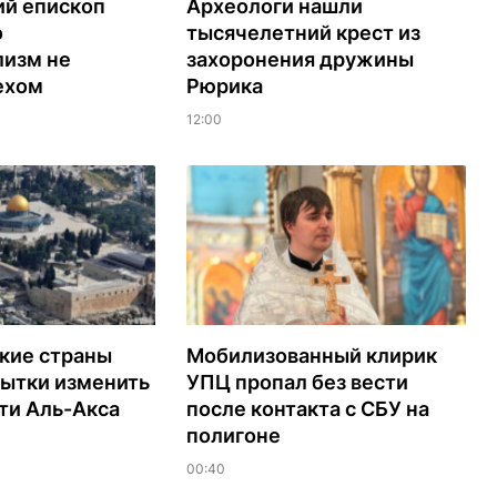
ий епископ
Археологи нашли
о
тысячелетний крест из
лизм не
захоронения дружины
ехом
Рюрика
12:00
кие страны
Мобилизованный клирик
пытки изменить
УПЦ пропал без вести
ти Аль-Акса
после контакта с СБУ на
полигоне
00:40