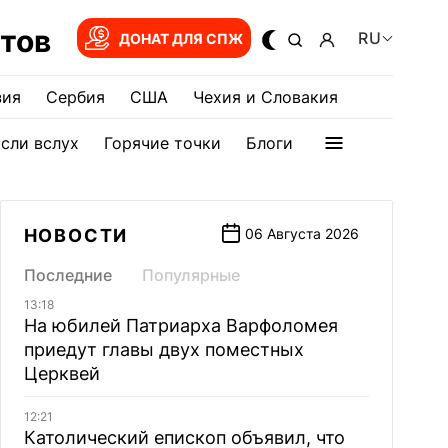
тов
RU
ДОНАТ ДЛЯ СПЖ
зия
Сербия
США
Чехия и Словакия
сли вслух
Горячие точки
Блоги
НОВОСТИ
06 Августа 2026
Последние
Популярные
13:18
На юбилей Патриарха Варфоломея
приедут главы двух поместных
Церквей
12:21
Католический епископ объявил, что