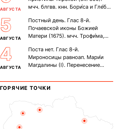
мчч. блгвв. кнн. Бори́са и Гле́ба,
АВГУСТА
во Святом Крещении Рома́на и
5
Постный день. Глас 8-й.
Дави́да (1015). Прп....
Почаевской иконы Божией
Матери (1675). мчч. Трофи́ма,
АВГУСТА
Фео́фила и с ними 13-ти
4
Поста нет. Глас 8-й.
мучеников (284–305). прав.
Мироносицы равноап. Мари́и
воина Фео́дора...
Магдалины (I). Перенесение
АВГУСТА
мощей сщмч. Фо́ки, епископа
Синопского (403–404). Прп.
ГОРЯЧИЕ ТОЧКИ
Корни́лия...