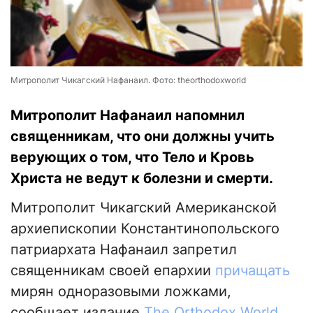
Митрополит Чикагский Нафанаил. Фото: theorthodoxworld
Митрополит Нафанаил напомнил
священникам, что они должны учить
верующих о том, что Тело и Кровь
Христа не ведут к болезни и смерти.
Митрополит Чикагский Американской
архиепископии Константинопольского
патриархата Нафанаил запретил
священникам своей епархии
причащать
мирян одноразовыми ложками,
сообщает издание
Тhe Оrthodox World
.