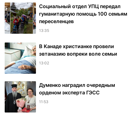
Социальный отдел УПЦ передал
гуманитарную помощь 100 семьям
переселенцев
13:35
В Канаде христианке провели
эвтаназию вопреки воле семьи
13:02
Думенко наградил очередным
орденом эксперта ГЭСС
11:53