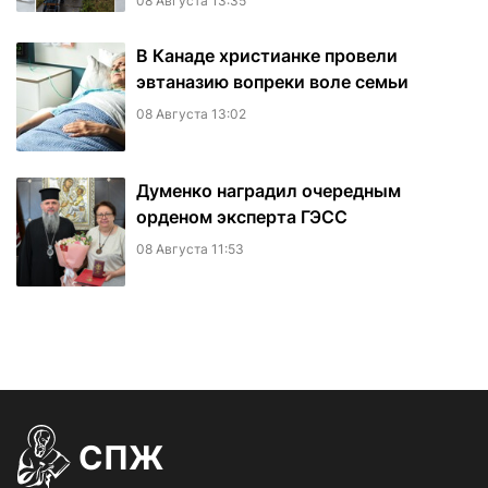
08 Августа 13:35
В Канаде христианке провели
эвтаназию вопреки воле семьи
08 Августа 13:02
Думенко наградил очередным
орденом эксперта ГЭСС
08 Августа 11:53
СПЖ