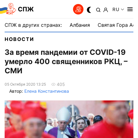
СПЖ
RU
СПЖ в других странах:
Албания
Святая Гора Аф
НОВОСТИ
За время пандемии от COVID-19
умерло 400 священников РКЦ, –
СМИ
405
05 Октября 2020 13:25
Автор:
Елена Константинова