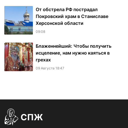
От обстрела РФ пострадал
Покровский храм в Станиславе
Херсонской области
09:08
Блаженнейший: Чтобы получить
исцеление, нам нужно каяться в
грехах
09 Августа 18:47
СПЖ