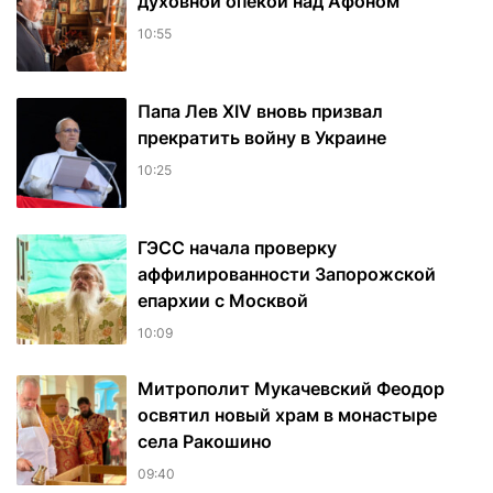
духовной опекой над Афоном
10:55
Папа Лев XIV вновь призвал
прекратить войну в Украине
10:25
ГЭСС начала проверку
аффилированности Запорожской
епархии с Москвой
10:09
Митрополит Мукачевский Феодор
освятил новый храм в монастыре
села Ракошино
09:40